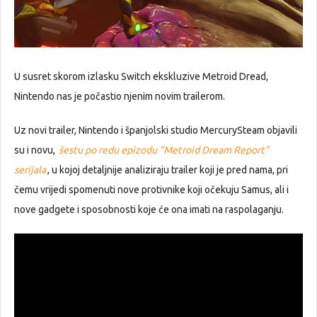
U susret skorom izlasku Switch ekskluzive Metroid Dread,
Nintendo nas je počastio njenim novim trailerom.
Uz novi trailer, Nintendo i španjolski studio MercurySteam objavili
su i novu,
šestu po redu epizodu “Metroid Dream Report”
serijala
, u kojoj detaljnije analiziraju trailer koji je pred nama, pri
čemu vrijedi spomenuti nove protivnike koji očekuju Samus, ali i
nove gadgete i sposobnosti koje će ona imati na raspolaganju.