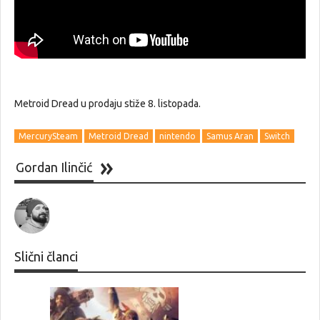
Metroid Dread u prodaju stiže 8. listopada.
MercurySteam
Metroid Dread
nintendo
Samus Aran
Switch
Gordan Ilinčić
Slični članci