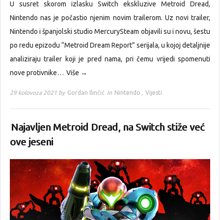
U susret skorom izlasku Switch ekskluzive Metroid Dread,
Nintendo nas je počastio njenim novim trailerom. Uz novi trailer,
Nintendo i španjolski studio MercurySteam objavili su i novu, šestu
po redu epizodu “Metroid Dream Report” serijala, u kojoj detaljnije
analiziraju trailer koji je pred nama, pri čemu vrijedi spomenuti
nove protivnike…
Više →
29 kolovoza 2021 by
Gordan Ilinčić
in
Nintendo
,
Vijesti
Najavljen Metroid Dread, na Switch stiže već
ove jeseni