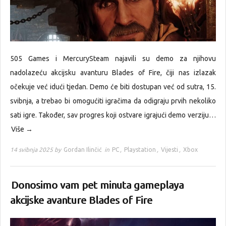
505 Games i MercurySteam najavili su demo za njihovu
nadolazeću akcijsku avanturu Blades of Fire, čiji nas izlazak
očekuje već idući tjedan. Demo će biti dostupan već od sutra, 15.
svibnja, a trebao bi omogućiti igračima da odigraju prvih nekoliko
sati igre. Također, sav progres koji ostvare igrajući demo verziju…
Više →
14 svibnja 2025 by
Gordan Ilinčić
in
PC
,
Playstation
,
Vijesti
,
Xbox
Donosimo vam pet minuta gameplaya
akcijske avanture Blades of Fire