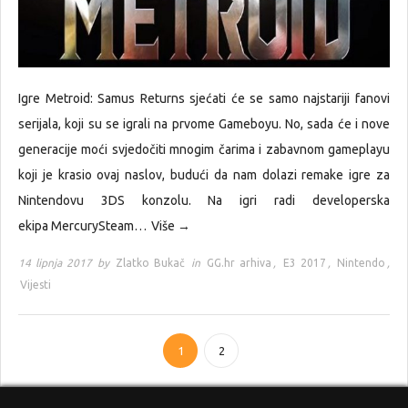
Igre Metroid: Samus Returns sjećati će se samo najstariji fanovi
serijala, koji su se igrali na prvome Gameboyu. No, sada će i nove
generacije moći svjedočiti mnogim čarima i zabavnom gameplayu
koji je krasio ovaj naslov, budući da nam dolazi remake igre za
Nintendovu 3DS konzolu. Na igri radi developerska
ekipa MercurySteam…
Više →
14 lipnja 2017 by
Zlatko Bukač
in
GG.hr arhiva
,
E3 2017
,
Nintendo
,
Vijesti
1
2