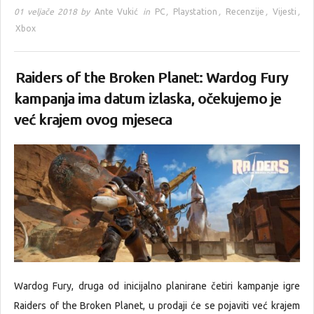
01 veljače 2018 by
Ante Vukić
in
PC
,
Playstation
,
Recenzije
,
Vijesti
,
Xbox
Raiders of the Broken Planet: Wardog Fury
kampanja ima datum izlaska, očekujemo je
već krajem ovog mjeseca
Wardog Fury, druga od inicijalno planirane četiri kampanje igre
Raiders of the Broken Planet, u prodaji će se pojaviti već krajem