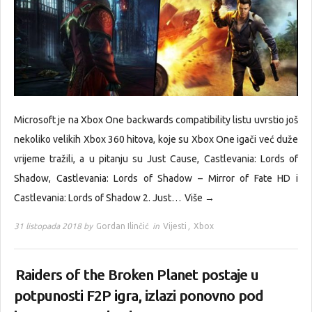
Microsoft je na Xbox One backwards compatibility listu uvrstio još
nekoliko velikih Xbox 360 hitova, koje su Xbox One igači već duže
vrijeme tražili, a u pitanju su Just Cause, Castlevania: Lords of
Shadow, Castlevania: Lords of Shadow – Mirror of Fate HD i
Castlevania: Lords of Shadow 2. Just…
Više →
31 listopada 2018 by
Gordan Ilinčić
in
Vijesti
,
Xbox
Raiders of the Broken Planet postaje u
potpunosti F2P igra, izlazi ponovno pod