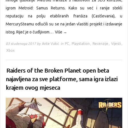
mnoge ljubitelje Metroid franšize s naslovom za 3DS konzole,
igrom Metroid: Samus Returns. Kako su već i ranije stekli
reputaciju na polju etabliranih franšiza (Castlevania), u
MercurySteamu odlučili su se na jedan vlastiti projekt i izdavanje
istog. Riječ je o čudljivom…
Više →
03 studenoga 2017 by
Ante Vukić
in
PC
,
Playstation
,
Recenzije
,
Vijesti
,
Xbox
Raiders of the Broken Planet open beta
najavljena za sve platforme, sama igra izlazi
krajem ovog mjeseca