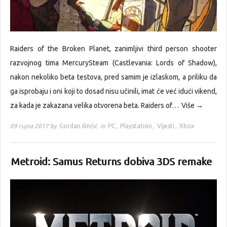
Raiders of the Broken Planet, zanimljivi third person shooter
razvojnog tima MercurySteam (Castlevania: Lords of Shadow),
nakon nekoliko beta testova, pred samim je izlaskom, a priliku da
ga isprobaju i oni koji to dosad nisu učinili, imat će već idući vikend,
za kada je zakazana velika otvorena beta. Raiders of…
Više →
09 rujna 2017 by
Gordan Ilinčić
in
PC
,
Playstation
,
Vijesti
,
Xbox
Metroid: Samus Returns dobiva 3DS remake