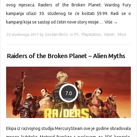
ovog mjeseca. Raiders of the Broken Planet: Wardog Fury
kampanja izlazi 30. studenog te će koštati $9.99. Radi se o
kampanji koja se sastoji od četiri nove story misije…
Više →
25 studenoga 2017 by
Gordan Ilinčić
in
PC
,
Playstation
,
Vijesti
,
Xbox
Raiders of the Broken Planet – Alien Myths
7.0
ocjena
Ekipa iz razvojnog studija MercurySteam ove je godine obradovala