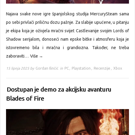
Najava svake nove igre španjolskog studija MercurySteam sama
po sebi privlači priličnu dozu pažnje. Za slabije upućene, u pitanju
je ekipa koja je oživjela mračni svijet Castlevanije svojim Lords of
Shadow serijalom, donoseći nam epske bitke i atmosferu koja je
istovremeno bila i mračna i grandiozna. Također, ne treba
zaboraviti…
Više →
15 lipnja 2025 by
Gordan Ilinčić
in
PC
,
Playstation
,
Recenzije
,
Xbox
Dostupan je demo za akcijsku avanturu
Blades of Fire