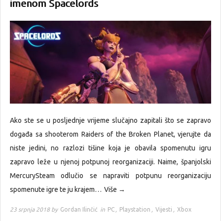
imenom Spacelords
Ako ste se u posljednje vrijeme slučajno zapitali što se zapravo
događa sa shooterom Raiders of the Broken Planet, vjerujte da
niste jedini, no razlozi tišine koja je obavila spomenutu igru
zapravo leže u njenoj potpunoj reorganizaciji. Naime, španjolski
MercurySteam odlučio se napraviti potpunu reorganizaciju
spomenute igre te ju krajem…
Više →
23 srpnja 2018 by
Gordan Ilinčić
in
PC
,
Playstation
,
Vijesti
,
Xbox