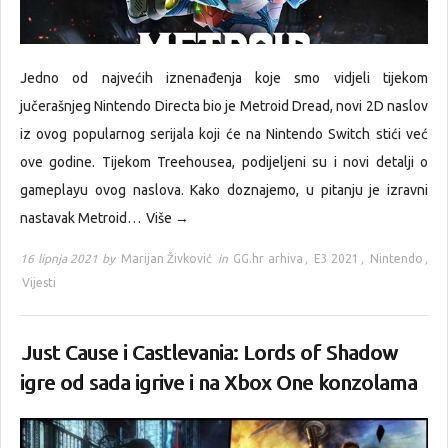
Jedno od najvećih iznenađenja koje smo vidjeli tijekom
jučerašnjeg Nintendo Directa bio je Metroid Dread, novi 2D naslov
iz ovog popularnog serijala koji će na Nintendo Switch stići već
ove godine. Tijekom Treehousea, podijeljeni su i novi detalji o
gameplayu ovog naslova. Kako doznajemo, u pitanju je izravni
nastavak Metroid…
Više →
16 lipnja 2021 by
Marijan Živković
in
GG.hr arhiva
,
E3 2021
,
Nintendo
,
Vijesti
Just Cause i Castlevania: Lords of Shadow
igre od sada igrive i na Xbox One konzolama