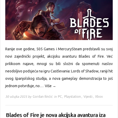
Ranije ove godine, 505 Games i MercurySteam predstavili su svoj
novi zajednički projekt, akcijsku avanturu Blades of Fire. Već
prilikoom najave, mnogi su bili složni da spomenuti naslov
neodoljivo podsjeća na igru Castlevania: Lords of Shadow, raniji hit
ovog španjolskog studija, a nova gameplay demonstracija to još
jednom potvrđuje, no…
Više →
30 ožujka 2025 by
Gordan Ilinčić
in
PC
,
Playstation
,
Vijesti
,
Xbox
Blades of Fire je nova akcijska avantura iza