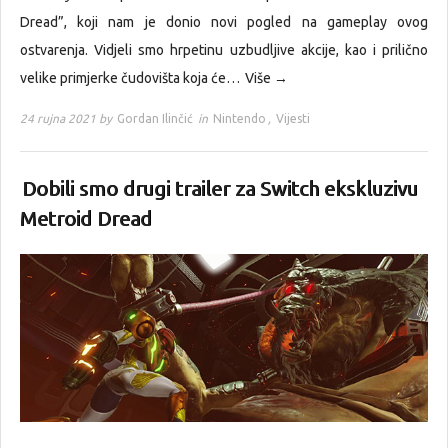
Dread”, koji nam je donio novi pogled na gameplay ovog
ostvarenja. Vidjeli smo hrpetinu uzbudljive akcije, kao i prilično
velike primjerke čudovišta koja će…
Više →
24 rujna 2021 by
Gordan Ilinčić
in
Nintendo
,
Vijesti
Dobili smo drugi trailer za Switch ekskluzivu
Metroid Dread