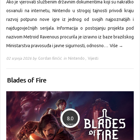
Ako je vjerovati službenim državnim dokumentima koji su nakratko
osvanuli na internetu, Nintendo u strogoj tajnosti privodi kraju
razvoj potpuno nove igre iz jednog od svojih najpoznatijih i
najdugovječnijih serijala. Informacija o postojanju projekta pod
nazivom Metroid Ravenous procurila je izravno iz baze brazilskog
Ministarstva pravosuđa i javne sigurnosti, odnosno…
Više →
02 srpnja 2026 by
Gordan Ilinčić
in
Nintendo
,
Vijesti
Blades of Fire
8.0
ocjena