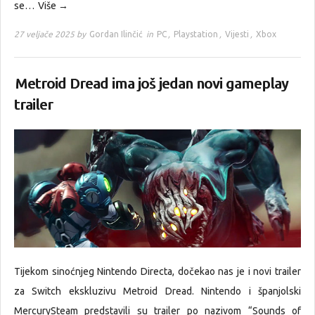
se…
Više →
27 veljače 2025 by
Gordan Ilinčić
in
PC
,
Playstation
,
Vijesti
,
Xbox
Metroid Dread ima još jedan novi gameplay
trailer
Tijekom sinoćnjeg Nintendo Directa, dočekao nas je i novi trailer
za Switch ekskluzivu Metroid Dread. Nintendo i španjolski
MercurySteam predstavili su trailer po nazivom “Sounds of