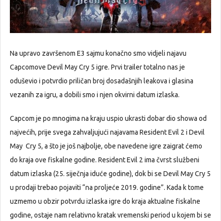
Na upravo završenom E3 sajmu konačno smo vidjeli najavu
Capcomove Devil May Cry 5 igre. Prvi trailer totalno nas je
oduševio i potvrdio priličan broj dosadašnjih leakova i glasina
vezanih za igru, a dobili smo i njen okvirni datum izlaska.
Capcom je po mnogima na kraju uspio ukrasti dobar dio showa od
najvećih, prije svega zahvaljujući najavama Resident Evil 2 i Devil
May Cry 5, a što je još najbolje, obe navedene igre zaigrat ćemo
do kraja ove fiskalne godine. Resident Evil 2 ima čvrst službeni
datum izlaska (25. siječnja iduće godine), dok bi se Devil May Cry 5
u prodaji trebao pojaviti “na proljeće 2019. godine”. Kada k tome
uzmemo u obzir potvrdu izlaska igre do kraja aktualne fiskalne
godine, ostaje nam relativno kratak vremenski period u kojem bi se