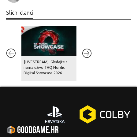
Slični članci
[LIVESTREAM]: Gledajte s
Novi prikaz igre GTA VI na
nama uživo THQ Nordic
Netflixu na udaru žestokih
Digital Showcase 2026
kritika, fanovi optužuju
Rockstar za pohlepu