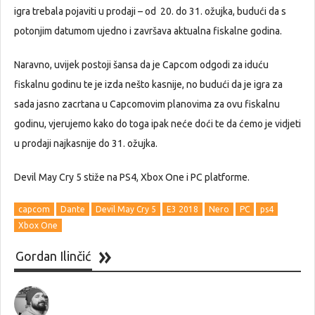
igra trebala pojaviti u prodaji – od 20. do 31. ožujka, budući da s
potonjim datumom ujedno i završava aktualna fiskalne godina.
Naravno, uvijek postoji šansa da je Capcom odgodi za iduću
fiskalnu godinu te je izda nešto kasnije, no budući da je igra za
sada jasno zacrtana u Capcomovim planovima za ovu fiskalnu
godinu, vjerujemo kako do toga ipak neće doći te da ćemo je vidjeti
u prodaji najkasnije do 31. ožujka.
Devil May Cry 5 stiže na PS4, Xbox One i PC platforme.
capcom
Dante
Devil May Cry 5
E3 2018
Nero
PC
ps4
Xbox One
Gordan Ilinčić