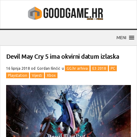
MENI
Devil May Cry 5 ima okvirni datum izlaska
16 lipnja 2018 od
Gordan Ilinčić
u
GG.hr arhiva
E3 2018
PC
Playstation
Vijesti
Xbox