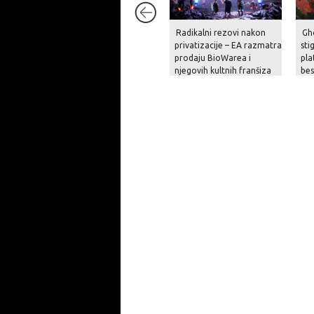
Radikalni rezovi nakon
Gh
privatizacije – EA razmatra
sti
prodaju BioWarea i
pla
njegovih kultnih franšiza
be
na
pri
op