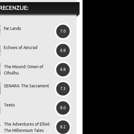
RECENZIJE:
Far Lands
7.0
Echoes of Aincrad
6.8
The Mound: Omen of
6.8
Cthulhu
SENARA: The Sacrament
7.3
Teeto
8.0
The Adventures of Elliot:
8.2
The Millennium Tales