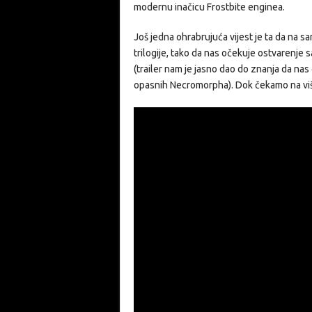
modernu inačicu Frostbite enginea.
Još jedna ohrabrujuća vijest je ta da na sam
trilogije, tako da nas očekuje ostvarenj
(trailer nam je jasno dao do znanja da na
opasnih Necromorpha). Dok čekamo na više de