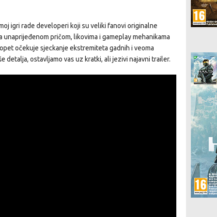
oj igri rade developeri koji su veliki fanovi originalne
e sa unaprijeđenom pričom, likovima i gameplay mehanikama
s opet očekuje sjeckanje ekstremiteta gadnih i veoma
talja, ostavljamo vas uz kratki, ali jezivi najavni trailer.