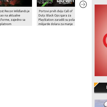
ost Recon Wildlands je
Portovi prvih dviju Call of
Rockstar je konač
gao na aktualne
Duty: Black Ops igara za
prekinuo šutnju – p
tforme, zajedno sa
PlayStation zaradili su pola
prikaz za GTA VI st
splatnom
milijarde dolara za manje
krajem kolovoza i 
dogradnjom, novom
od mjesec dana!
na Netflixu!
čom i naprednim
cijama