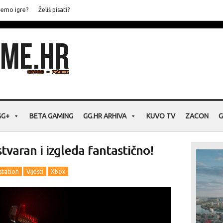
jemo igre?
Želiš pisati?
GG+
BETA GAMING
GG.HR ARHIVA
KUVO TV
ZACON
G
varan i izgleda fantastično!
station
Vijesti
Xbox