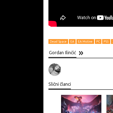
Dead Space
EA
EA Motive
PC
PS5
Gordan Ilinčić
Slični članci