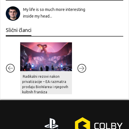
My life is so much more interesting
inside my head...
Slični članci
Radikalni rezovi nakon
Ghost Recon Wildlands je
privatizacije – EA razmatra
stigao na aktualne platforme,
prodaju BioWarea i njegovih
zajedno sa besplatnom
kultnih franšiza
nadogradnjom, novom pričo
i naprednim opcijama