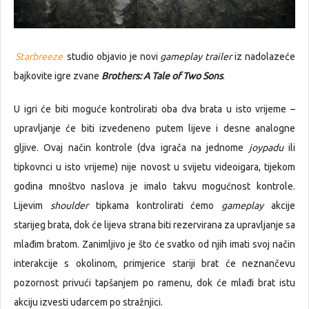
Starbreeze
studio objavio je novi
gameplay trailer
iz nadolazeće
bajkovite igre zvane
Brothers: A Tale of Two Sons
.
U igri će biti moguće kontrolirati oba dva brata u isto vrijeme –
upravljanje će biti izvedeneno putem lijeve i desne analogne
gljive. Ovaj način kontrole (dva igrača na jednome
joypadu
ili
tipkovnci u isto vrijeme) nije novost u svijetu videoigara, tijekom
godina mnoštvo naslova je imalo takvu mogućnost kontrole.
Lijevim
shoulder
tipkama kontrolirati ćemo
gameplay
akcije
starijeg brata, dok će lijeva strana biti rezervirana za upravljanje sa
mlađim bratom. Zanimljivo je što će svatko od njih imati svoj način
interakcije s okolinom, primjerice stariji brat će neznančevu
pozornost privući tapšanjem po ramenu, dok će mlađi brat istu
akciju izvesti udarcem po stražnjici.