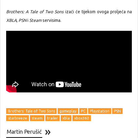
Brothers: A Tale of Two Sons
izaći će tijekom ovoga proljeća na
XBLA
,
PSN
i
Steam
servisima.
Brothers: Tale of Two Sons
gameplay
PC
Playstation
PSN
starbreeze
steam
trailer
xbla
xbox360
Martin Perušić