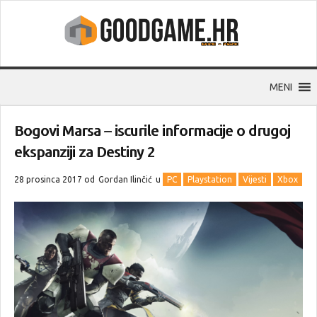
MENI
Bogovi Marsa – iscurile informacije o drugoj
ekspanziji za Destiny 2
28 prosinca 2017 od
Gordan Ilinčić
u
PC
Playstation
Vijesti
Xbox