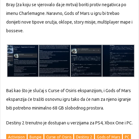
Bray (za koju se vjerovalo da je mrtva) boriti protiv negativca po
imenu Charlemagne. Naravno, Gods of Mars u igru bi trebao
donijeti nove tipove oružja, oklope, story misije, multiplayer mape i
bosseve.
Baš kao što je slučaj s Curse of Osiris ekspanzijom, i Gods of Mars
ekspanzija će tražiti osnovnu igru tako da će nam za njeno igranje
biti potrebno minimalno 68 GB slobodnog prostora.
Destiny 2 trenutno je dostupan u verzijama za PS4, Xbox One i PC.
Activision
Bungie
Curse of Osiris
Destiny 2
Gods of Mars
PC