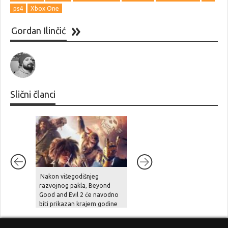
ps4
Xbox One
Gordan Ilinčić
Slični članci
Nakon višegodišnjeg
Unutarnji problemi i
razvojnog pakla, Beyond
preopterećenje usporili su
Good and Evil 2 će navodno
Halo Studios, Halo 2 Remake
biti prikazan krajem godine
je pod znakom pitanja