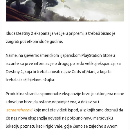
Iduća Destiny 2 ekspanzija već je u pripremi, a trebali bismo je
zaigrati početkom iduće godine.
Naime, na sjevernoameričkom i japanskom PlayStation Storeu
iscurile su prve informacije o drugoj po redu velikoj ekspanziji za
Destiny 2, koja bi trebala nositi naziv Gods of Mars, a koja bi
trebala izaći tijekom ožujka.
Produktna stranica spomenute ekspanzije brzo je uklonjena no ne
i dovoljno brzo da ostane neprimjećena, a dokaz su i
screenshotovi
koje možete vidjeti ispod, a iz kojih smo doznali da
će nas nova ekspanzija odvesti na potpuno novu marsovsku
lokaciju poznatu kao Frigid Vale, gdje ćemo se zajedno s Anom