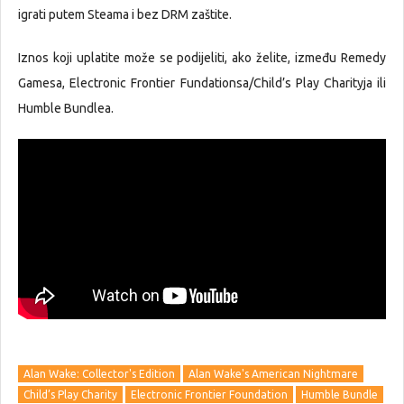
igrati putem Steama i bez DRM zaštite.
Iznos koji uplatite može se podijeliti, ako želite, između Remedy
Gamesa, Electronic Frontier Fundationsa/Child’s Play Charityja ili
Humble Bundlea.
Alan Wake: Collector's Edition
Alan Wake's American Nightmare
Child’s Play Charity
Electronic Frontier Foundation
Humble Bundle