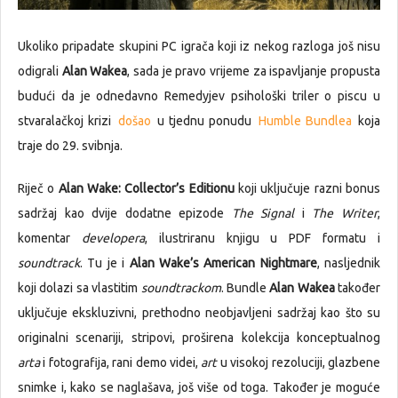
Ukoliko pripadate skupini PC igrača koji iz nekog razloga još nisu
odigrali
Alan Wakea
, sada je pravo vrijeme za ispavljanje propusta
budući da je odnedavno Remedyjev psihološki triler o piscu u
stvaralačkoj krizi
došao
u tjednu ponudu
Humble Bundlea
koja
traje do 29. svibnja.
Riječ o
Alan Wake: Collector’s Editionu
koji uključuje razni bonus
sadržaj kao dvije dodatne epizode
The Signal
i
The Writer
,
komentar
developera
, ilustriranu knjigu u PDF formatu i
soundtrack
. Tu je i
Alan Wake’s American Nightmare
, nasljednik
koji dolazi sa vlastitim
soundtrackom
. Bundle
Alan Wakea
također
uključuje ekskluzivni, prethodno neobjavljeni sadržaj kao što su
originalni scenariji, stripovi, proširena kolekcija konceptualnog
arta
i fotografija, rani demo videi,
art
u visokoj rezoluciji, glazbene
snimke i, kako se naglašava, još više od toga. Također je moguće