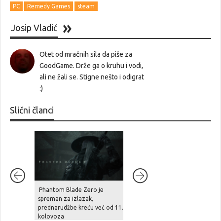
PC
Remedy Games
steam
Josip Vladić
Otet od mračnih sila da piše za
GoodGame. Drže ga o kruhu i vodi,
ali ne žali se. Stigne nešto i odigrat
:)
Slični članci
Phantom Blade Zero je
Šef Take-Two Interactivea
spreman za izlazak,
tvrdi: “zbog divljanja cijena
prednarudžbe kreću već od 11.
hardvera, cloud streaming u
kolovoza
naredne tri godine preuzima