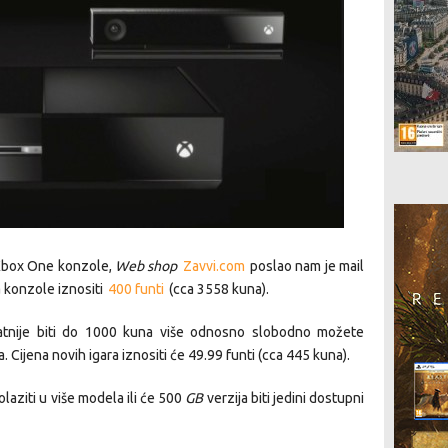
u Xbox One konzole,
Web shop
Zavvi.com
poslao nam je mail
a konzole iznositi
400 funti
(cca 3558 kuna).
ojatnije biti do 1000 kuna više odnosno slobodno možete
 Cijena novih igara iznositi će 49.99 funti (cca 445 kuna).
aziti u više modela ili će 500
GB
verzija biti jedini dostupni