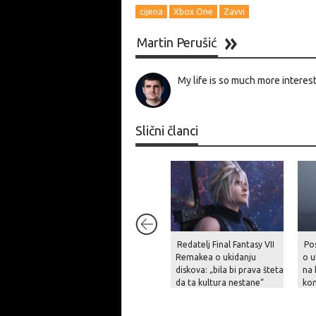
cijena
Xbox One
Zavvi
Martin Perušić
My life is so much more interest
Slični članci
Redatelj Final Fantasy VII
Po
Remakea o ukidanju
o u
diskova: „bila bi prava šteta
na 
da ta kultura nestane“
kon
igr
dig