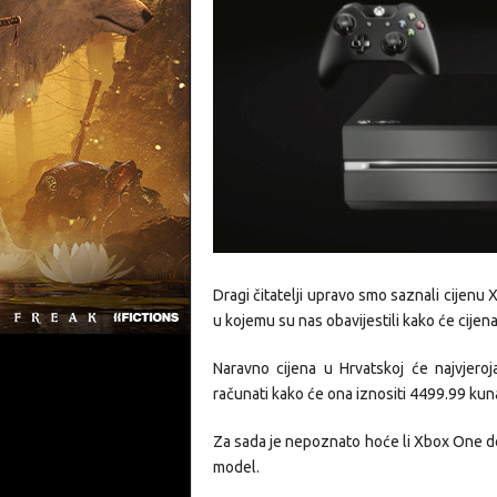
Dragi čitatelji upravo smo saznali cijen
u kojemu su nas obavijestili kako će cijen
Naravno cijena u Hrvatskoj će najvjer
računati kako će ona iznositi 4499.99 kuna.
Za sada je nepoznato hoće li Xbox One dol
model.