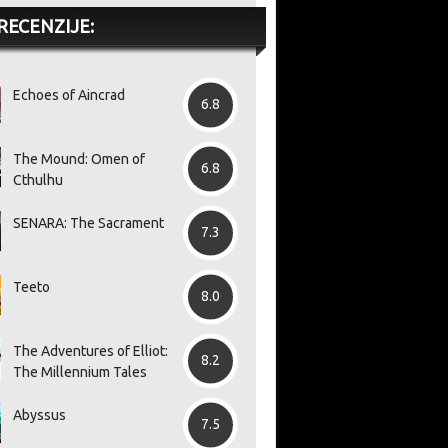
RECENZIJE:
Echoes of Aincrad
6.8
The Mound: Omen of
6.8
Cthulhu
SENARA: The Sacrament
7.3
Teeto
8.0
The Adventures of Elliot:
8.2
The Millennium Tales
Abyssus
7.5