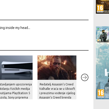
ing inside my head...
stavljanjem upozorenja
Redatelj Assassin’s Creed
Analitičari upozor
kidanju fizičkih medija
Valhalle vraća se u Ubisoft
“zbog trenutne kri
kutijama PlayStation 5
i preuzima vođenje cijelog
cijena Switcha 2 b
zola, Sony priprema
Assassin’s Creed brenda
skočiti na čak 800 
ače za nadolazeću
italnu budućnost