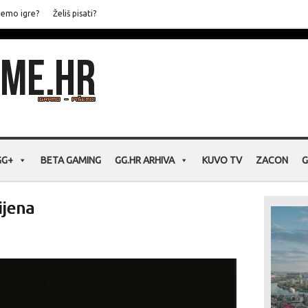
jemo igre?
Želiš pisati?
GG+
BETA GAMING
GG.HR ARHIVA
KUVO TV
ZACON
G
ijena