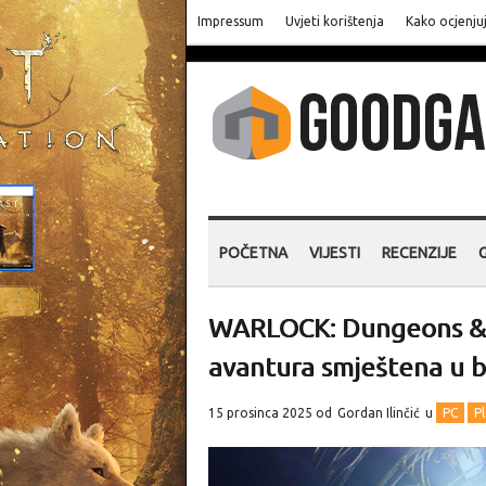
Impressum
Uvjeti korištenja
Kako ocjenju
POČETNA
VIJESTI
RECENZIJE
WARLOCK: Dungeons & D
avantura smještena u 
15 prosinca 2025 od
Gordan Ilinčić
u
PC
P