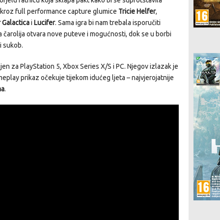
orjelu ratnicu koja sklapa pakt kako bi se suprotstavila
en kroz full performance capture glumice
Tricie Helfer
,
 Galactica
i
Lucifer
. Sama igra bi nam trebala isporučiti
a čarolija otvara nove puteve i mogućnosti, dok se u borbi
ni sukob.
 za PlayStation 5, Xbox Series X/S i PC. Njegov izlazak je
meplay prikaz očekuje tijekom idućeg ljeta – najvjerojatnije
ma
.