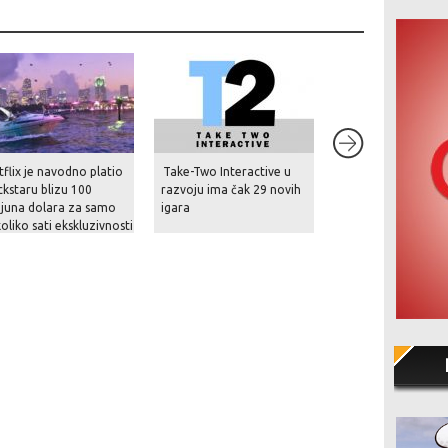
8.5
flix je navodno platio
Take-Two Interactive u
Kusan: City of Wol
kstaru blizu 100
razvoju ima čak 29 novih
ijuna dolara za samo
igara
oliko sati ekskluzivnosti
kaza GTA VI