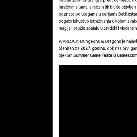
Radnja spomenute igre pratit će Kaatri, ok
mračnim silama, a njezin lik bit će oživlj
poznate po ulogama u serijama
Battlestar
bogato iskustvo istraživanja u kojem svak
magija i oružje spajaju u taktički i visceral
WARLOCK: Dungeons & Dragons je najavljen
planiran za
2027. godinu
, dok nas prvi ga
tijekom
Summer Game Festa
ili
Gamesco