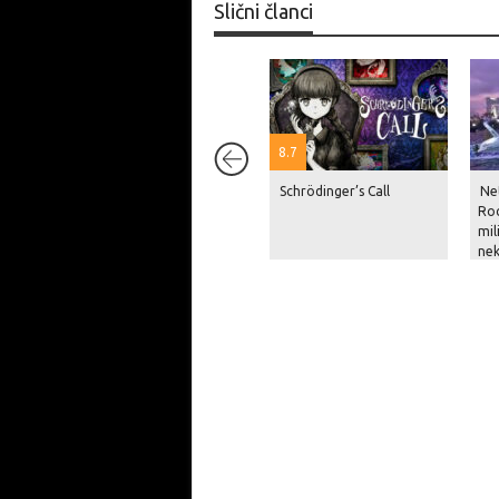
Slični članci
8.7
Schrödinger’s Call
Net
Roc
mil
nek
pri