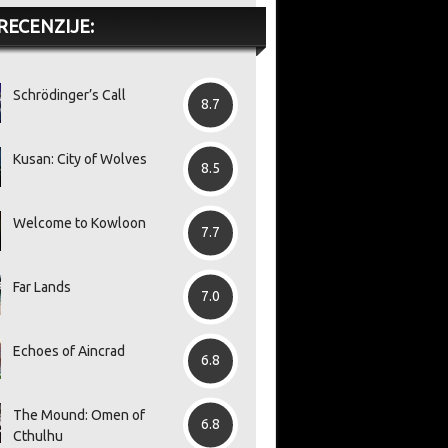
RECENZIJE:
Schrödinger’s Call
8.7
Kusan: City of Wolves
8.5
Welcome to Kowloon
7.7
Far Lands
7.0
Echoes of Aincrad
6.8
The Mound: Omen of
6.8
Cthulhu