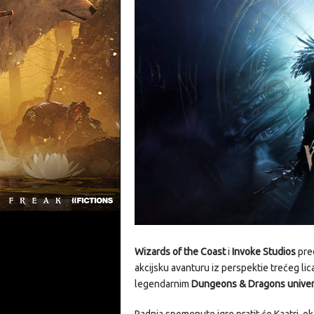
Wizards of the Coast
i
Invoke Studios
pred
akcijsku avanturu iz perspektie trećeg lica
legendarnim
Dungeons & Dragons univ