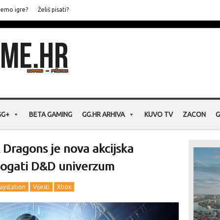
jemo igre?
Želiš pisati?
GG+
BETA GAMING
GG.HR ARHIVA
KUVO TV
ZACON
G
ragons je nova akcijska
bogati D&D univerzum
laystation
Vijesti
Xbox