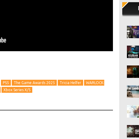
PS5
The Game Awards 2025
Tricia Helfer
WARLOCK:
Xbox Series X/S