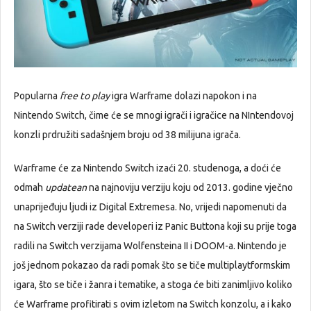
Popularna
free to play
igra Warframe dolazi napokon i na
Nintendo Switch, čime će se mnogi igrači i igračice na NIntendovoj
konzli prdružiti sadašnjem broju od 38 milijuna igrača.
Warframe će za Nintendo Switch izaći 20. studenoga, a doći će
odmah
updatean
na najnoviju verziju koju od 2013. godine vječno
unaprijeđuju ljudi iz Digital Extremesa. No, vrijedi napomenuti da
na Switch verziji rade developeri iz Panic Buttona koji su prije toga
radili na Switch verzijama Wolfensteina II i DOOM-a. Nintendo je
još jednom pokazao da radi pomak što se tiče multiplaytformskim
igara, što se tiče i žanra i tematike, a stoga će biti zanimljivo koliko
će Warframe profitirati s ovim izletom na Switch konzolu, a i kako