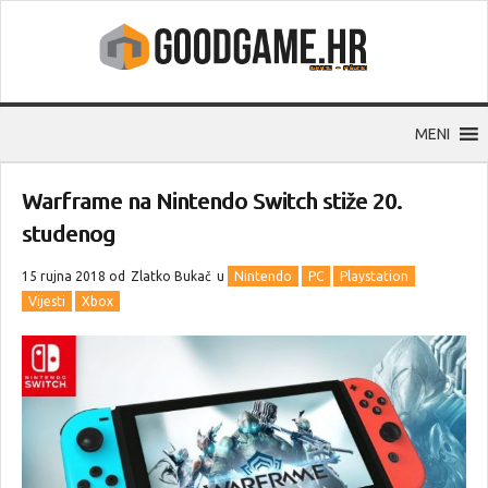
MENI
Warframe na Nintendo Switch stiže 20.
studenog
15 rujna 2018 od
Zlatko Bukač
u
Nintendo
PC
Playstation
Vijesti
Xbox