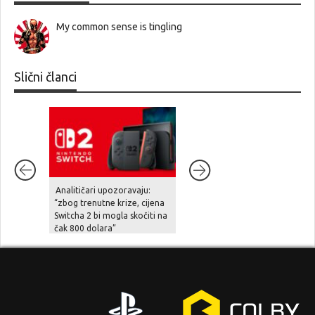
My common sense is tingling
Slični članci
Analitičari upozoravaju:
Diablo IV stiže na Nintendo
“zbog trenutne krize, cijena
Switch 2 već u rujnu
Switcha 2 bi mogla skočiti na
čak 800 dolara”