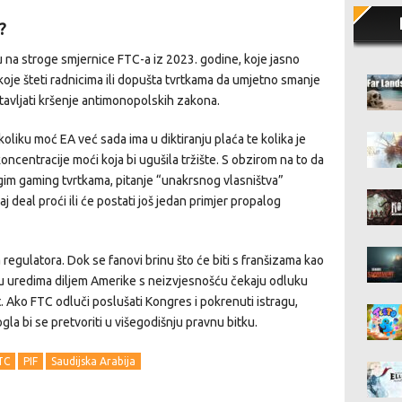
?
 na stroge smjernice FTC-a iz 2023. godine, koje jasno
koje šteti radnicima ili dopušta tvrtkama da umjetno smanje
vljati kršenje antimonopolskih zakona.
koliku moć EA već sada ima u diktiranju plaća te kolika je
oncentracije moći koja bi ugušila tržište. S obzirom na to da
gim gaming tvrtkama, pitanje “unakrsnog vlasništva”
j deal proći ili će postati još jedan primjer propalog
regulatora. Dok se fanovi brinu što će biti s franšizama kao
ci u uredima diljem Amerike s neizvjesnošću čekaju odluku
. Ako FTC odluči poslušati Kongres i pokrenuti istragu,
ogla bi se pretvoriti u višegodišnju pravnu bitku.
TC
PIF
Saudijska Arabija