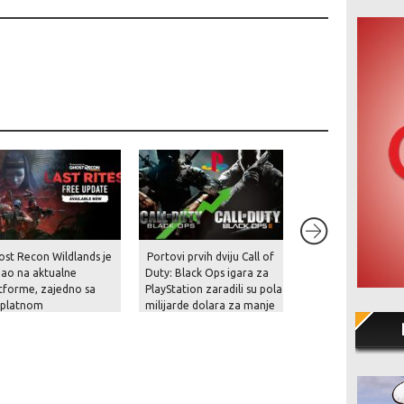
ost Recon Wildlands je
Portovi prvih dviju Call of
Rockstar je konač
gao na aktualne
Duty: Black Ops igara za
prekinuo šutnju – p
tforme, zajedno sa
PlayStation zaradili su pola
prikaz za GTA VI st
splatnom
milijarde dolara za manje
krajem kolovoza i 
dogradnjom, novom
od mjesec dana!
na Netflixu!
čom i naprednim
cijama