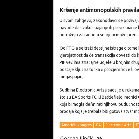
Kršenje antimonopolskih pravila
U svom zahtjevu, zakonodavci se pozivaju
navode da svako spajanje ili preuzimanje 
potražnju za radnom snagom može predsta
Od FTC-a se traži detaljna istraga o tome 
vjerojatnost da će transakcija dovesti do k
PIF već ima značajne udjele u brojnim dru
postaje ključna točka u procjeni hoće li ova
megaspajanja.
Sudbina Electronic Artsa sada je u rukama 
što su EA Sports FC ili Battlefield, radni
koja bi mogla definirati njihovu budućnost
prodaja koja je trebala biti gotova stvar m
Američki kongres
EA
Electronic Arts
F
Gordan Ilinčić