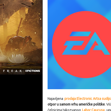
Najavljena
prodaja Electronic Artsa sudi
otpor u samom vrhu američke politike
. Vi
čelnicima takozvanog
Labor Caucusa
, up