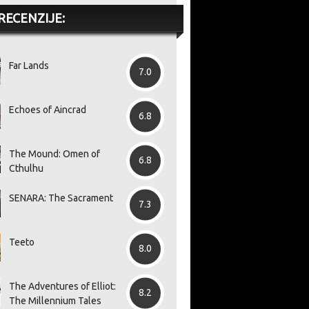
RECENZIJE:
Far Lands
7.0
Echoes of Aincrad
6.8
The Mound: Omen of
6.8
Cthulhu
SENARA: The Sacrament
7.3
Teeto
8.0
The Adventures of Elliot:
8.2
The Millennium Tales