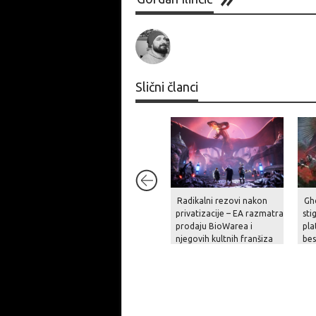
Slični članci
Radikalni rezovi nakon
Gh
privatizacije – EA razmatra
sti
prodaju BioWarea i
pla
njegovih kultnih franšiza
be
na
pri
op