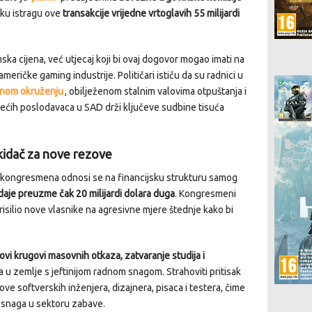
sku istragu ove
transakcije vrijedne vrtoglavih 55 milijardi
ka cijena, već utjecaj koji bi ovaj dogovor mogao imati na
ričke gaming industrije. Političari ističu da su radnici u
lnom okruženju
, obilježenom stalnim valovima otpuštanja i
većih poslodavaca u SAD drži ključeve sudbine tisuća
okidač za nove rezove
u kongresmena odnosi se na financijsku strukturu samog
daje preuzme čak 20 milijardi dolara duga
. Kongresmeni
prisilio nove vlasnike na agresivne mjere štednje kako bi
ovi krugovi masovnih otkaza, zatvaranje studija i
 u zemlje s jeftinijom radnom snagom. Strahoviti pritisak
ove softverskih inženjera, dizajnera, pisaca i testera, čime
a snaga u sektoru zabave.