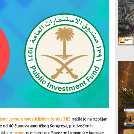
jskom Javnom investicijskom fondu
(
PIF
)
naišla je na ozbiljan
še od
40 članova američkog Kongresa,
predvođenih
utilo je
pismo
predsjedniku
Savezne trgovinske komisije