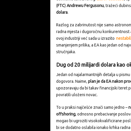
(
FTC
)
Andrewu Fergusonu
, tražeći dubin
dolara
.
Razlog za zabrinutost nije samo astronoms
radna mjesta i dugoročnu konkurentnost ame
ovoj industriji već sada u izrazito
nestabi
smanjenjem prilika, a EA kao jedan od naj
stručnjaka.
Dug od 20 milijardi dolara kao 
Jedan od najalarmantnijih detalja u pism
dogovora. Naime,
plan je da EA nakon pro
upozoravaju da bi takav financijski teret 
povratili uloženi novac.
To u praksi najčešće znači samo jedno –
n
offshoring
, odnosno prebacivanje poslova
mogao bi ugroziti visokokvalificirane posl
bi se dodatno oslabila ionako krhka radn