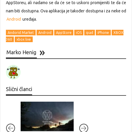
AppStoreu, ali nadamo se da će se to uskoro promijeniti te da će
nam biti dostupna. Ova aplikacija je također dostupna i za neke od
Android
uređaja.
Andorid Market
Android
AppStore
iOS
ipad
iPhone
XBOX
360
xbox live
Marko Henig
Slični članci