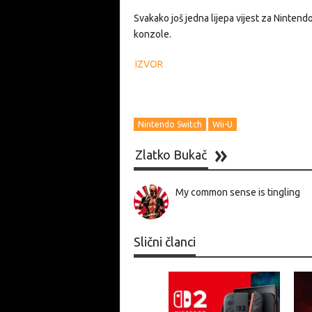
Svakako još jedna lijepa vijest za Nintend
konzole.
IZVOR
Nintendo Switch
Wii-U
Zlatko Bukač
My common sense is tingling
Slični članci