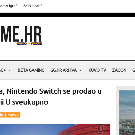
jemo igre?
Želiš pisati?
GG+
BETA GAMING
GG.HR ARHIVA
KUVO TV
ZACON
G
, Nintendo Switch se prodao u
ii U sveukupno
do
Vijesti