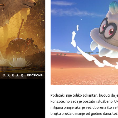
Podatak i nije toliko šokantan, budući da 
konzole, no sada je postalo i službeno. Uk
milijuna primjeraka, je već oborena što s
brojku prošla u manje od godinu dana, točn