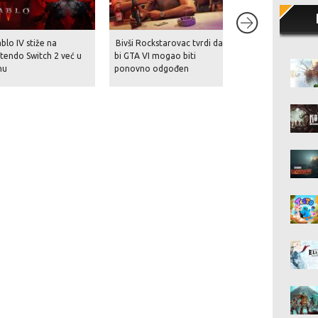
blo IV stiže na
Bivši Rockstarovac tvrdi da
Nakon povijesnog
tendo Switch 2 već u
bi GTA VI mogao biti
preuzimanja stiže 
nu
ponovno odgođen
tuš – EA planira r
700 milijuna dolara
val masovnih otpu