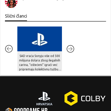
Slični članci
SAD vraća Sonyju više od 500
Extraction shooter BR1
milijuna dolara zbog ilegalnih
Infinite unosi pravi novac u
carina, “oštećeni” igrači već
gaming, ali zajednica sumnja
pripremaju kolektivnu tužbu…
na opasnu zamku…