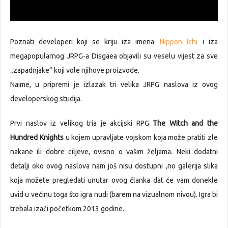
Poznati developeri koji se kriju iza imena
Nippon Ichi
i iza
megapopularnog JRPG-a Disgaea objavili su veselu vijest za sve
„zapadnjake“ koji vole njihove proizvode.
Naime, u pripremi je izlazak tri velika JRPG naslova iz ovog
developerskog studija.
Prvi naslov iz velikog tria je akcijski RPG
The Witch and the
Hundred Knights
u kojem upravljate vojskom koja može pratiti zle
nakane ili dobre ciljeve, ovisno o vašim željama. Neki dodatni
detalji oko ovog naslova nam još nisu dostupni ,no galerija slika
koja možete pregledati unutar ovog članka dat će vam donekle
uvid u većinu toga što igra nudi (barem na vizualnom nivou). Igra bi
trebala izaći početkom 2013.godine.