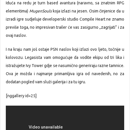
Iduća na redu je turn based avantura (naravno, sa znatnim RPG
elementima)
MugenSouls
koja izlazi na jesen. Osim činjenice da u
izradi igre sudjeluje developerski studio Compile Heart ne znamo
previše toga, no impresivan trailer će vas zasigurno „zagrijati“ i za
ovaj naslov.
I na kraju nam još ostaje PSN naslov koji izlazi ovo ljeto, točnije u
kolovozu. Legasista vam omogućuje da vodite ekipu od tri lika i
istražujete Ivy Tower gdje se nasumično generiraju razne tamnice.
Ova je možda i najmanje primamljiva igra od navedenih, no za
dodatan pogled vam služi galerija i za tu igru.
[nggallery id=25]