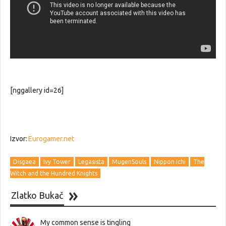
[nggallery id=26]
Izvor:
Eurogamer.net
Disgaea
Ivy Tower
Legasista
MugenSouls
Nippon Ichi
The
Witch and the Hundred Knights
Zlatko Bukač
My common sense is tingling