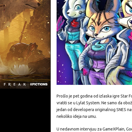
Prošlo je pet godina od izlaska igre Star 
vratiti se u Lylat System. Ne samo da obož
jedan od developera originalnog SNES nasl
nekoliko ideja na umu.
U nedavnom intervjuu za GameXPlain, Godda