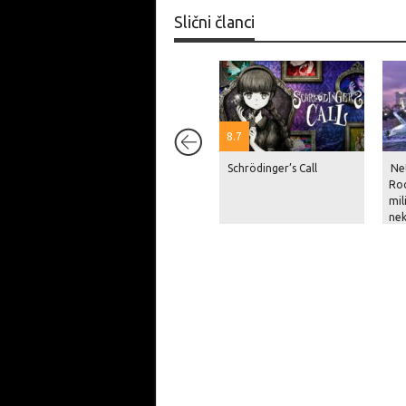
Slični članci
8.7
Schrödinger’s Call
Net
Roc
mil
nek
pri