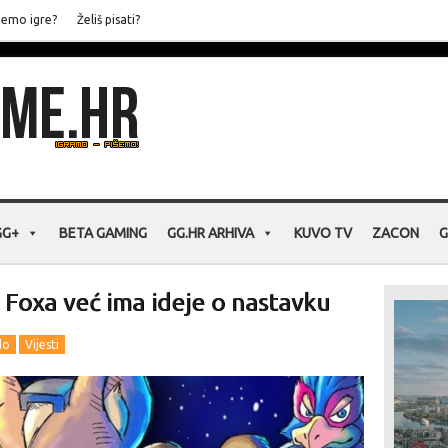
jemo igre?
Želiš pisati?
GG+
BETA GAMING
GG.HR ARHIVA
KUVO TV
ZACON
G
 Foxa već ima ideje o nastavku
do
Vijesti