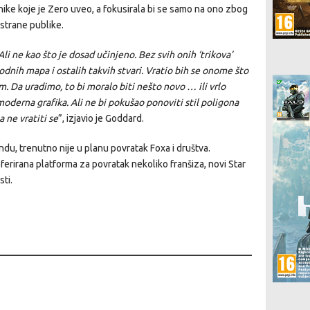
nike koje je Zero uveo, a fokusirala bi se samo na ono zbog
 strane publike.
 Ali ne kao što je dosad učinjeno. Bez svih onih ‘trikova’
odnih mapa i ostalih takvih stvari. Vratio bih se onome što
m. Da uradimo, to bi moralo biti nešto novo … ili vrlo
moderna grafika. Ali ne bi pokušao ponoviti stil poligona
a ne vratiti se
”, izjavio je Goddard.
ndu, trenutno nije u planu povratak Foxa i društva.
ferirana platforma za povratak nekoliko franšiza, novi Star
ti.