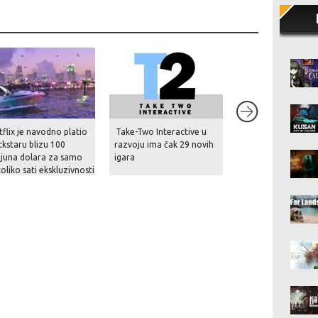
8.5
flix je navodno platio
Take-Two Interactive u
Kusan: City of Wol
kstaru blizu 100
razvoju ima čak 29 novih
ijuna dolara za samo
igara
oliko sati ekskluzivnosti
kaza GTA VI