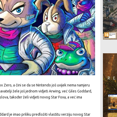
Fox Zero, a čini se da se Nintendo još uvijek nema namjeru
avatelji žele još jednom vidjeti Arwing, već Giles Goddard,
ova, također želi vidjeti novog Star Foxa, a već ima
rd je imao priliku predložiti vlastitu verziju novog Star