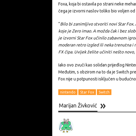
Foxa, koja bi ostavila po strani neke meha
čega je izvorni naslov toliko bio voljen od
“
Bilo bi zanimljivo stvoriti novi Star Fox.
koje je Zero imao. A možda čak i bez slob
je izvorni Star Fox učinilo zabavnom igro
moderan retro izgled ili neka trenutna i 
FX čipa. Uvijek želite učiniti nešto novo, 
Iako ovo zvuči kao solidan prijedlog Ninte
Međutim, s obzirom na to da je Switch pre
Fox nije u potpunosti isključen u budućnos
nintendo
Star Fox
Switch
Marijan Živković