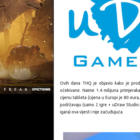
Ovih dana THQ je objavio kako je prod
očekivane. Naime 1.4 milijuna primjerak
cijenu tableta (cijena u Europi je 80 eur
podržavaju (samo 2 igre + uDraw Studio: 
igara) ova vijest i nije začuđujuća.