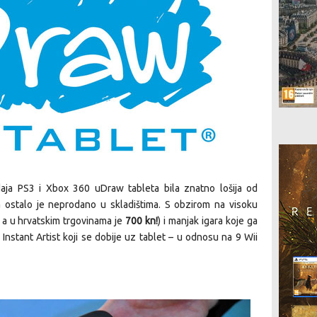
aja PS3 i Xbox 360 uDraw tableta bila znatno lošija od
a ostalo je neprodano u skladištima. S obzirom na visoku
a, a u hrvatskim trgovinama je
700 kn!
) i manjak igara koje ga
Instant Artist koji se dobije uz tablet – u odnosu na 9 Wii