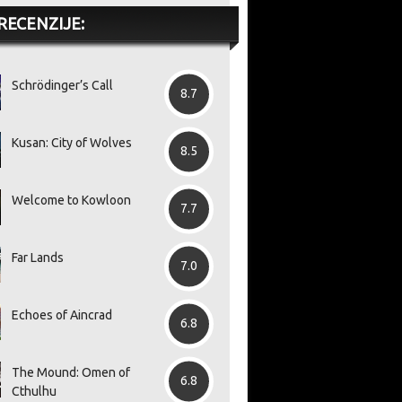
RECENZIJE:
Schrödinger’s Call
8.7
Kusan: City of Wolves
8.5
Welcome to Kowloon
7.7
Far Lands
7.0
Echoes of Aincrad
6.8
The Mound: Omen of
6.8
Cthulhu