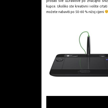
prodati sve uDrawove po značajno snižen
kupce. Ukoliko ste kreativni i volite crta
možete nabaviti po 50-60 % nižoj cijeni