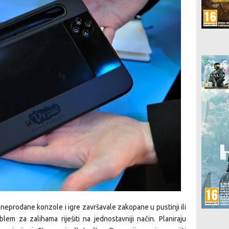
u neprodane konzole i igre završavale zakopane u pustinji ili
em za zalihama riješiti na jednostavniji način. Planiraju