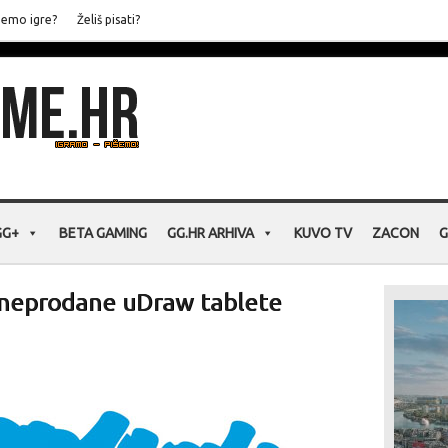
jemo igre?
Želiš pisati?
GG+
BETA GAMING
GG.HR ARHIVA
KUVO TV
ZACON
G
 neprodane uDraw tablete