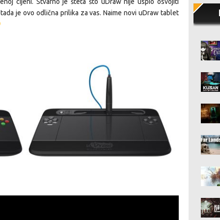
oj cijeni. Stvarno je šteta što uDraw nije uspio osvojiti
ti tada je ovo odlična prilika za vas. Naime novi uDraw tablet