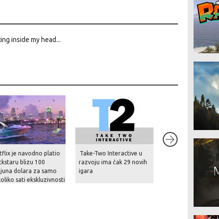
ing inside my head...
8.5
flix je navodno platio
Take-Two Interactive u
Kusan: City of Wol
kstaru blizu 100
razvoju ima čak 29 novih
ijuna dolara za samo
igara
oliko sati ekskluzivnosti
kaza GTA VI