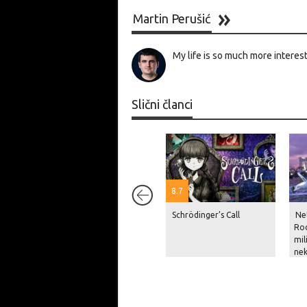
Martin Perušić
My life is so much more interest
Slični članci
8.7
Schrödinger’s Call
Net
Roc
mil
nek
pri