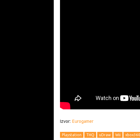
Izvor:
Eurogamer
Playstation
THQ
uDraw
Wii
xbox36