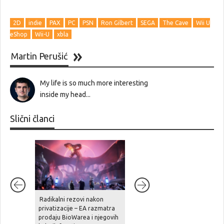
2D
indie
PAX
PC
PSN
Ron Gilbert
SEGA
The Cave
Wii U
eShop
Wii-U
xbla
Martin Perušić
My life is so much more interesting
inside my head...
Slični članci
Radikalni rezovi nakon
Ghost Recon Wildlands je
privatizacije – EA razmatra
stigao na aktualne platforme,
prodaju BioWarea i njegovih
zajedno sa besplatnom