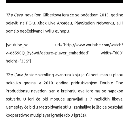
The Cave
, nova Ron Gilbertova igra će se početkom 2013. godine
pojaviti na PC-u, Xbox Live Arcadeu, PlayStation Networku, ali i
pomalo neočekivano i Wii U eShopu.
[youtube_sc url=”http://www.youtube.com/watch?
v=d6S90Q_By6w&feature=player_embedded” width=”600″
height=”335″]
The Cave je
side-scrolling avantura koju je Gilbert imao u planu
nekoliko godina, a 2010. godine pridruživanjem Double Fine
Productionsu navedeni san o kreiranju ove igre mu se napokon
ostvario. U igri će biti moguće upravljati s 7 različitih likova.
Gameplay će biti u Metroidvania stilu i zanimljivo je što će postojati
kooperativno multiplayer igranje (do 3 igrača).