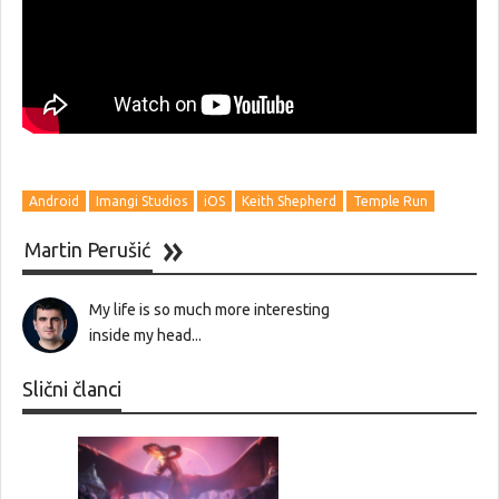
Android
Imangi Studios
iOS
Keith Shepherd
Temple Run
Martin Perušić
My life is so much more interesting
inside my head...
Slični članci