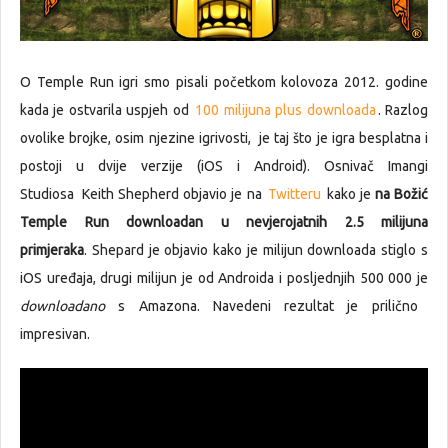
O Temple Run igri smo pisali početkom kolovoza 2012. godine
kada je ostvarila uspjeh od
100 milijuna plus downloada
. Razlog
ovolike brojke, osim njezine igrivosti, je taj što je igra besplatna i
postoji u dvije verzije (iOS i Android). Osnivač Imangi
Studiosa Keith Shepherd objavio je na
Twitteru
kako je
na Božić
Temple Run downloadan u nevjerojatnih 2.5 milijuna
primjeraka
. Shepard je objavio kako je milijun downloada stiglo s
iOS uređaja, drugi milijun je od Androida i posljednjih 500 000 je
downloadano
s Amazona. Navedeni rezultat je prilično
impresivan.