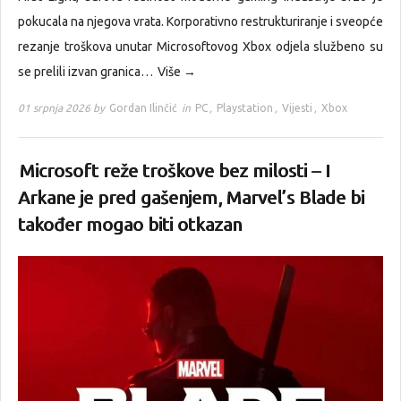
pokucala na njegova vrata. Korporativno restrukturiranje i sveopće
rezanje troškova unutar Microsoftovog Xbox odjela službeno su
se prelili izvan granica…
Više →
01 srpnja 2026 by
Gordan Ilinčić
in
PC
,
Playstation
,
Vijesti
,
Xbox
Microsoft reže troškove bez milosti – I
Arkane je pred gašenjem, Marvel’s Blade bi
također mogao biti otkazan