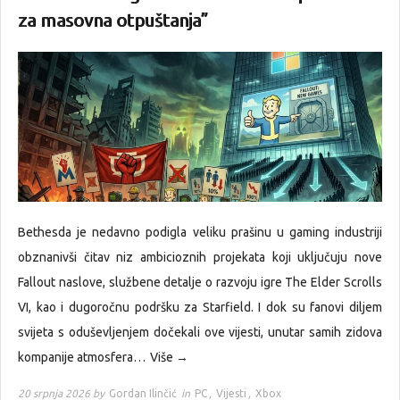
za masovna otpuštanja”
Bethesda je nedavno podigla veliku prašinu u gaming industriji
obznanivši čitav niz ambicioznih projekata koji uključuju nove
Fallout naslove, službene detalje o razvoju igre The Elder Scrolls
VI, kao i dugoročnu podršku za Starfield. I dok su fanovi diljem
svijeta s oduševljenjem dočekali ove vijesti, unutar samih zidova
kompanije atmosfera…
Više →
20 srpnja 2026 by
Gordan Ilinčić
in
PC
,
Vijesti
,
Xbox