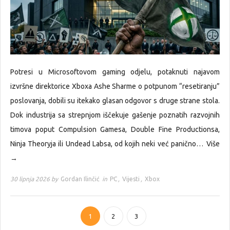
Potresi u Microsoftovom gaming odjelu, potaknuti najavom
izvršne direktorice Xboxa Ashe Sharme o potpunom “resetiranju”
poslovanja, dobili su itekako glasan odgovor s druge strane stola.
Dok industrija sa strepnjom iščekuje gašenje poznatih razvojnih
timova poput Compulsion Gamesa, Double Fine Productionsa,
Ninja Theoryja ili Undead Labsa, od kojih neki već panično…
Više
→
30 lipnja 2026 by
Gordan Ilinčić
in
PC
,
Vijesti
,
Xbox
1
2
3