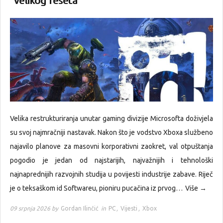
“velikog reseta”
Velika restrukturiranja unutar gaming divizije Microsofta doživjela
su svoj najmračniji nastavak. Nakon što je vodstvo Xboxa službeno
najavilo planove za masovni korporativni zaokret, val otpuštanja
pogodio je jedan od najstarijih, najvažnijih i tehnološki
najnaprednijih razvojnih studija u povijesti industrije zabave. Riječ
je o teksaškom id Softwareu, pioniru pucačina iz prvog…
Više →
09 srpnja 2026 by
Gordan Ilinčić
in
PC
,
Vijesti
,
Xbox