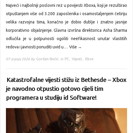
Najveći i najbolniji poslovni rez u povijesti Xboxa, koji je rezultirao
otpuštanjem više od 3.200 zaposlenika i osamostaljenjem četiriju
velika razvojna tima, konačno je dobio dublje i znatno jasnije
korporativno objašnjenje. Glavna izvršna direktorica Asha Sharma
odlučila je u potpunosti ogoliti neefikasnost unutar vlastitih
redova i javnosti ponuditi uvid u…
Više →
07 srpnja 2026 by
Gordan Ilinčić
in
PC
,
Vijesti
,
Xbox
Katastrofalne vijesti stižu iz Bethesde – Xbox
je navodno otpustio gotovo cijeli tim
programera u studiju id Software!