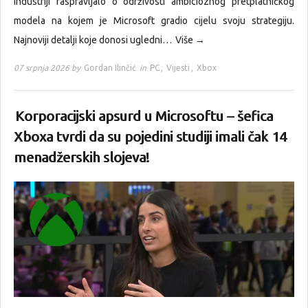
industriji raspravljalo o održivosti ambicioznog pretplatničkog
modela na kojem je Microsoft gradio cijelu svoju strategiju.
Najnoviji detalji koje donosi ugledni…
Više →
07 srpnja 2026 by
Gordan Ilinčić
in
PC
,
Vijesti
,
Xbox
Korporacijski apsurd u Microsoftu – šefica
Xboxa tvrdi da su pojedini studiji imali čak 14
menadžerskih slojeva!