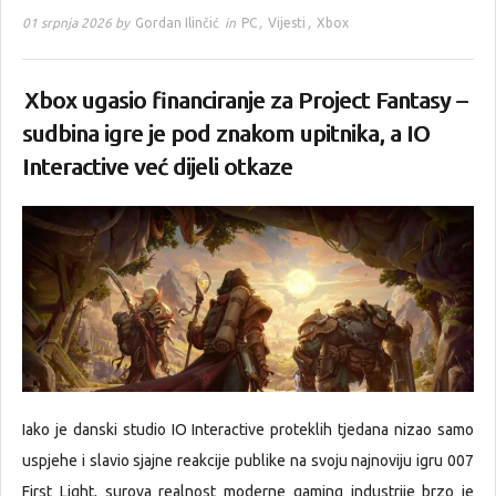
01 srpnja 2026 by
Gordan Ilinčić
in
PC
,
Vijesti
,
Xbox
Xbox ugasio financiranje za Project Fantasy –
sudbina igre je pod znakom upitnika, a IO
Interactive već dijeli otkaze
Iako je danski studio IO Interactive proteklih tjedana nizao samo
uspjehe i slavio sjajne reakcije publike na svoju najnoviju igru 007
First Light, surova realnost moderne gaming industrije brzo je