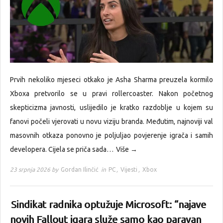
Prvih nekoliko mjeseci otkako je Asha Sharma preuzela kormilo
Xboxa pretvorilo se u pravi rollercoaster. Nakon početnog
skepticizma javnosti, uslijedilo je kratko razdoblje u kojem su
fanovi počeli vjerovati u novu viziju branda. Međutim, najnoviji val
masovnih otkaza ponovno je poljuljao povjerenje igrača i samih
developera. Cijela se priča sada…
Više →
23 srpnja 2026 by
Gordan Ilinčić
in
PC
,
Vijesti
,
Xbox
Sindikat radnika optužuje Microsoft: “najave
novih Fallout igara služe samo kao paravan