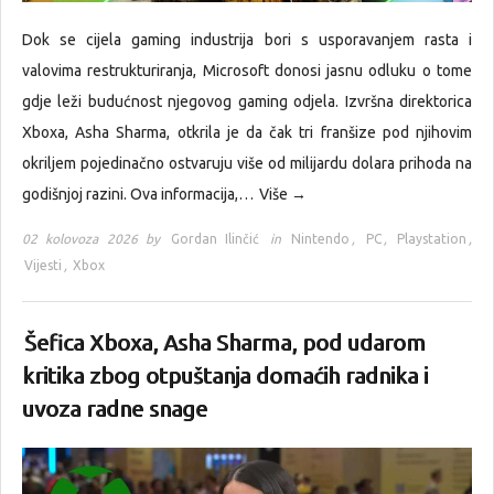
Dok se cijela gaming industrija bori s usporavanjem rasta i
valovima restrukturiranja, Microsoft donosi jasnu odluku o tome
gdje leži budućnost njegovog gaming odjela. Izvršna direktorica
Xboxa, Asha Sharma, otkrila je da čak tri franšize pod njihovim
okriljem pojedinačno ostvaruju više od milijardu dolara prihoda na
godišnjoj razini. Ova informacija,…
Više →
02 kolovoza 2026 by
Gordan Ilinčić
in
Nintendo
,
PC
,
Playstation
,
Vijesti
,
Xbox
Šefica Xboxa, Asha Sharma, pod udarom
kritika zbog otpuštanja domaćih radnika i
uvoza radne snage