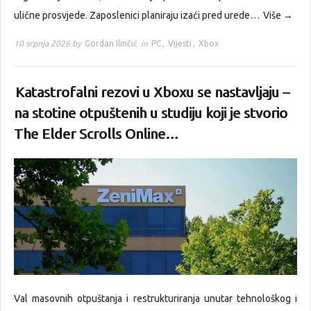
ulične prosvjede. Zaposlenici planiraju izaći pred urede…
Više →
10 srpnja 2026 by
Gordan Ilinčić
in
PC
,
Vijesti
,
Xbox
Katastrofalni rezovi u Xboxu se nastavljaju –
na stotine otpuštenih u studiju koji je stvorio
The Elder Scrolls Online…
Val masovnih otpuštanja i restrukturiranja unutar tehnološkog i