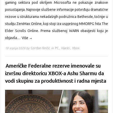
gaming sektora pod okriljem Microsofta ne pokazuje znakove
posustajanja. Najnovije službene informacije potvrđuju dramatične
rezove u strukturama nekadašnjih podružnica Bethesde, točnije u
studiju ZeniMax Online, koji stoji iza uspješnog MMORPG hita The
Elder Scrolls Online. Prema službenoj WARN obavijesti koju je
objavila…
Više →
10 srpnja 2026 by
Gordan Ilinčić
in
PC
,
Vijesti
,
Xbox
Američke Federalne rezerve imenovale su
izvršnu direktoricu XBOX-a Ashu Sharmu da
vodi skupinu za produktivnost i radna mjesta