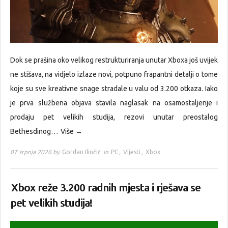
Dok se prašina oko velikog restrukturiranja unutar Xboxa još uvijek
ne stišava, na vidjelo izlaze novi, potpuno frapantni detalji o tome
koje su sve kreativne snage stradale u valu od 3.200 otkaza. Iako
je prva službena objava stavila naglasak na osamostaljenje i
prodaju pet velikih studija, rezovi unutar preostalog
Bethesdinog…
Više →
07 srpnja 2026 by
Gordan Ilinčić
in
PC
,
Vijesti
,
Xbox
Xbox reže 3.200 radnih mjesta i rješava se
pet velikih studija!