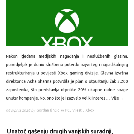
Nakon tjedana medijskih nagađanja i neslužbenih glasina,
ponedjeljak je donio službenu potvrdu najvećeg i najradikalnijeg
restrukturiranja u povijesti Xbox gaming divizije. Glavna izvršna
direktorica Asha Sharma potvrdila je plan o otpuštanju čak 3.200
zaposlenika, što predstavlja otprilike 20% ukupne radne snage
unutar kompanije. No, ono što je izazvalo veliki interes…
Više →
06 srpnja 2026 by
Gordan Ilinčić
in
PC
,
Vijesti
,
Xbox
Unatoč gašenju drugih vanjskih suradnji,