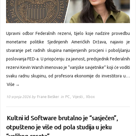
Upravni odbor Federalnih rezervi, tijelo koje nadzire provedbu
monetarne politike Sjedinjenih Američkih Država, najavio je
stvaranje pet radnih skupina namijenjenih procjeni i poboljšanju
poslovanja FED-a. U priopćenju za javnost, predsjednik Federalnih
rezervi Kevin Warsh imenovao je “vanjske savjetnike” koji će voditi
svaku radnu skupinu, od profesora ekonomije do investitora u…
Više →
10 srpnja 2026 by
Frane Bešker
in
PC
,
Vijesti
,
Xbox
Kultni id Software brutalno je “sasječen”,
otpušteno je više od pola studija u jeku