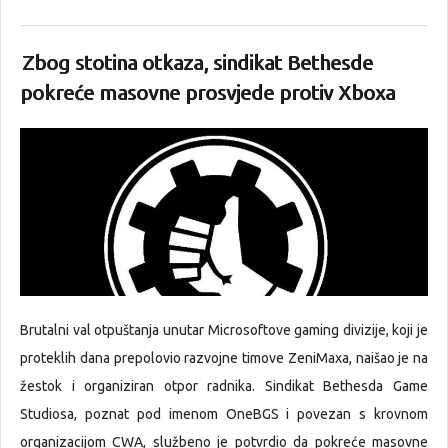
Zbog stotina otkaza, sindikat Bethesde
pokreće masovne prosvjede protiv Xboxa
Brutalni val otpuštanja unutar Microsoftove gaming divizije, koji je
proteklih dana prepolovio razvojne timove ZeniMaxa, naišao je na
žestok i organiziran otpor radnika. Sindikat Bethesda Game
Studiosa, poznat pod imenom OneBGS i povezan s krovnom
organizacijom CWA, službeno je potvrdio da pokreće masovne