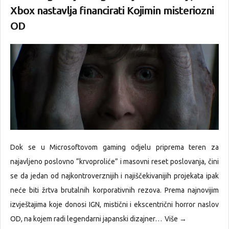
Xbox nastavlja financirati Kojimin misteriozni
OD
Dok se u Microsoftovom gaming odjelu priprema teren za
najavljeno poslovno “krvoproliće” i masovni reset poslovanja, čini
se da jedan od najkontroverznijih i najiščekivanijih projekata ipak
neće biti žrtva brutalnih korporativnih rezova. Prema najnovijim
izvještajima koje donosi IGN, mistični i ekscentrični horror naslov
OD, na kojem radi legendarni japanski dizajner…
Više →