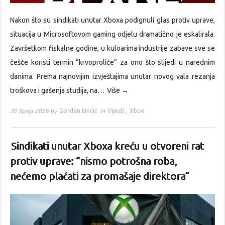
Nakon što su sindikati unutar Xboxa podignuli glas protiv uprave,
situacija u Microsoftovom gaming odjelu dramatično je eskalirala.
Završetkom fiskalne godine, u kuloarima industrije zabave sve se
češće koristi termin “krvoproliće” za ono što slijedi u narednim
danima. Prema najnovijim izvještajima unutar novog vala rezanja
troškova i gašenja studija, na…
Više →
30 lipnja 2026 by
Gordan Ilinčić
in
Vijesti
,
Xbox
Sindikati unutar Xboxa kreću u otvoreni rat
protiv uprave: “nismo potrošna roba,
nećemo plaćati za promašaje direktora”