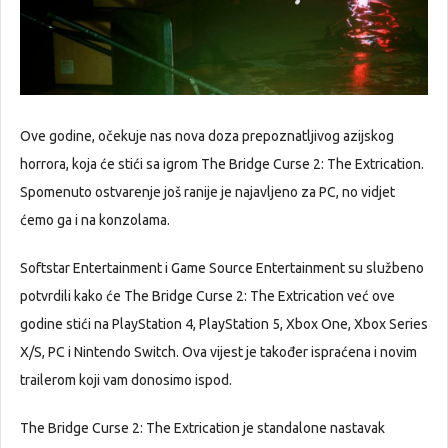
Ove godine, očekuje nas nova doza prepoznatljivog azijskog
horrora, koja će stići sa igrom The Bridge Curse 2: The Extrication.
Spomenuto ostvarenje još ranije je najavljeno za PC, no vidjet
ćemo ga i na konzolama.
Softstar Entertainment i Game Source Entertainment su službeno
potvrdili kako će The Bridge Curse 2: The Extrication već ove
godine stići na PlayStation 4, PlayStation 5, Xbox One, Xbox Series
X/S, PC i Nintendo Switch. Ova vijest je također ispraćena i novim
trailerom koji vam donosimo ispod.
The Bridge Curse 2: The Extrication je standalone nastavak