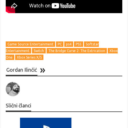
Game Source Entertainment
PC
ps4
PS5
Softstar
Entertainment
Switch
The Bridge Curse 2: The Extrication
Xbox
One
Xbox Series X/S
Gordan Ilinčić
Slični članci