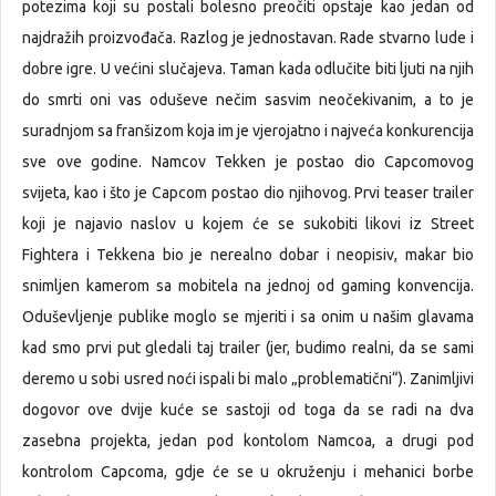
potezima koji su postali bolesno preočiti opstaje kao jedan od
najdražih proizvođača. Razlog je jednostavan. Rade stvarno lude i
dobre igre. U većini slučajeva. Taman kada odlučite biti ljuti na njih
do smrti oni vas oduševe nečim sasvim neočekivanim, a to je
suradnjom sa franšizom koja im je vjerojatno i najveća konkurencija
sve ove godine. Namcov Tekken je postao dio Capcomovog
svijeta, kao i što je Capcom postao dio njihovog. Prvi teaser trailer
koji je najavio naslov u kojem će se sukobiti likovi iz Street
Fightera i Tekkena bio je nerealno dobar i neopisiv, makar bio
snimljen kamerom sa mobitela na jednoj od gaming konvencija.
Oduševljenje publike moglo se mjeriti i sa onim u našim glavama
kad smo prvi put gledali taj trailer (jer, budimo realni, da se sami
deremo u sobi usred noći ispali bi malo „problematični“). Zanimljivi
dogovor ove dvije kuće se sastoji od toga da se radi na dva
zasebna projekta, jedan pod kontolom Namcoa, a drugi pod
kontrolom Capcoma, gdje će se u okruženju i mehanici borbe