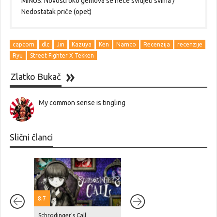
MINUS: Novosti oko gemova se neće svidjeti svima /
Nedostatak priče (opet)
capcom
dlc
Jin
Kazuya
Ken
Namco
Recenzija
recenzije
Ryu
Street Fighter X Tekken
Zlatko Bukač
My common sense is tingling
Slični članci
8.7
Schrödinger’s Call
Netflix je navodno platio