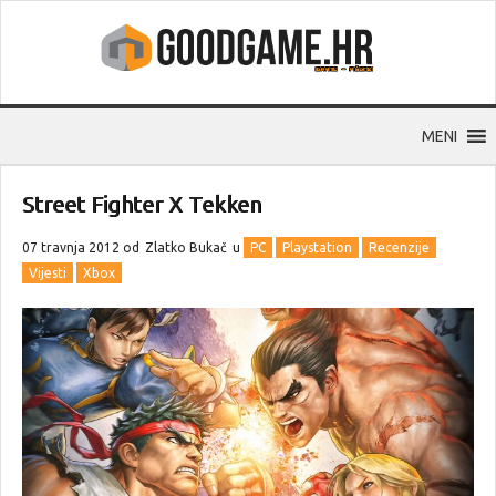
MENI
Street Fighter X Tekken
07 travnja 2012 od
Zlatko Bukač
u
PC
Playstation
Recenzije
Vijesti
Xbox