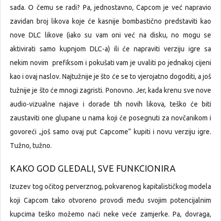
sada. O čemu se radi? Pa, jednostavno, Capcom je već napravio
zavidan broj likova koje će kasnije bombastično predstaviti kao
nove DLC likove (iako su vam oni već na disku, no mogu se
aktivirati samo kupnjom DLC-a) ili će napraviti verziju igre sa
nekim novim prefiksom i pokušati vam je uvaliti po jednakoj cijeni
kao i ovaj naslov. Najtužnije je što će se to vjerojatno dogoditi, a još
tužnije je što će mnogi zagristi. Ponovno. Jer, kada krenu sve nove
audio-vizualne najave i dorade tih novih likova, teško će biti
zaustaviti one glupane u nama koji će posegnuti za novčanikom i
govoreći „još samo ovaj put Capcome“ kupiti i novu verziju igre.
Tužno, tužno.
KAKO GOD GLEDALI, SVE FUNKCIONIRA
Izuzev tog očitog perverznog, pokvarenog kapitalističkog modela
koji Capcom tako otvoreno provodi među svojim potencijalnim
kupcima teško možemo naći neke veće zamjerke. Pa, dovraga,