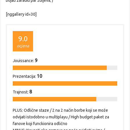
bojati zaraditi par žuljeva; )
[nggallery id=30]
9.0
ocjena
9
Jouissance:
10
Prezentacija:
8
Trajnost:
PLUS: Odlične staze / 2 na 2 način borbe koji se može
odvijati istodobno u multiplayu / High budget paket za
fanove koji funckionira odlično