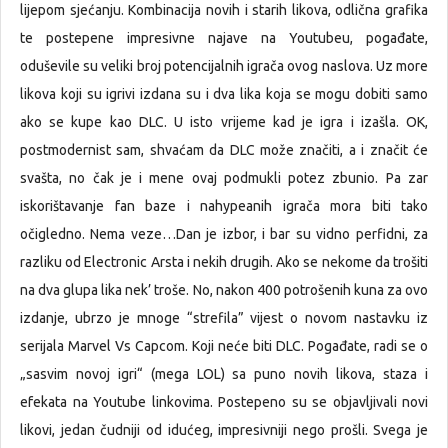
lijepom sjećanju. Kombinacija novih i starih likova, odlična grafika
te postepene impresivne najave na Youtubeu, pogađate,
oduševile su veliki broj potencijalnih igrača ovog naslova. Uz more
likova koji su igrivi izdana su i dva lika koja se mogu dobiti samo
ako se kupe kao DLC. U isto vrijeme kad je igra i izašla. OK,
postmodernist sam, shvaćam da DLC može značiti, a i značit će
svašta, no čak je i mene ovaj podmukli potez zbunio. Pa zar
iskorištavanje fan baze i nahypeanih igrača mora biti tako
očigledno. Nema veze…Dan je izbor, i bar su vidno perfidni, za
razliku od Electronic Arsta i nekih drugih. Ako se nekome da trošiti
na dva glupa lika nek’ troše. No, nakon 400 potrošenih kuna za ovo
izdanje, ubrzo je mnoge “strefila” vijest o novom nastavku iz
serijala Marvel Vs Capcom. Koji neće biti DLC. Pogađate, radi se o
„sasvim novoj igri“ (mega LOL) sa puno novih likova, staza i
efekata na Youtube linkovima. Postepeno su se objavljivali novi
likovi, jedan čudniji od idućeg, impresivniji nego prošli. Svega je