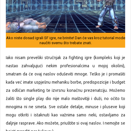
Ako niste dosad igrali SF igre, ne brinite! Dan će vas kroz tutorial mode
naučiti svemu što trebate znati.
Iako nisam preveliki stručnjak za fighting igre (kompleks koji je
nastao zahvaljujući nekim profesionalcima u mojoj okolini),
smatram da će ovaj naslov oduševiti mnoge. Teško je i promašiti
kada već imate uspješnu mehaniku borbe, predispozicije i budget
za odličan marketing te izvrsnu konačnu prezenatciju. Možemo
žaliti što single play dio nije malo maštovitiji i duži, no očito to
mnogima ni ne smeta. Sve ostale detalje, minuse i pluseve koji
mogu otkriti i istaknuti kao važnima samo neki, ostavljamo za
daljnje rasprave. Ako možete, priuštite si ovaj naslov. I nemojte se