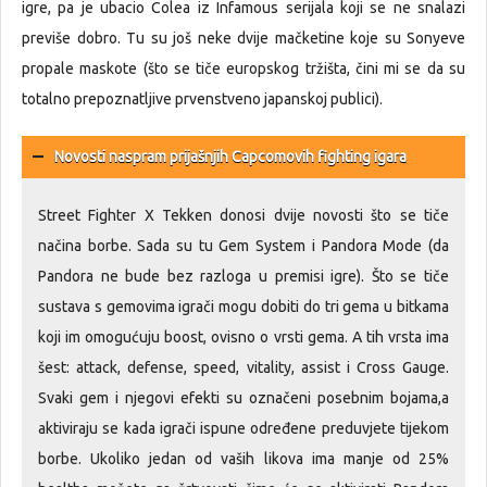
igre, pa je ubacio Colea iz Infamous serijala koji se ne snalazi
previše dobro. Tu su još neke dvije mačketine koje su Sonyeve
propale maskote (što se tiče europskog tržišta, čini mi se da su
totalno prepoznatljive prvenstveno japanskoj publici).
Novosti naspram prijašnjih Capcomovih fighting igara
Street Fighter X Tekken donosi dvije novosti što se tiče
načina borbe. Sada su tu Gem System i Pandora Mode (da
Pandora ne bude bez razloga u premisi igre). Što se tiče
sustava s gemovima igrači mogu dobiti do tri gema u bitkama
koji im omogućuju boost, ovisno o vrsti gema. A tih vrsta ima
šest: attack, defense, speed, vitality, assist i Cross Gauge.
Svaki gem i njegovi efekti su označeni posebnim bojama,a
aktiviraju se kada igrači ispune određene preduvjete tijekom
borbe. Ukoliko jedan od vaših likova ima manje od 25%