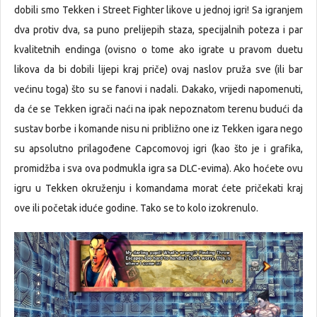
dobili smo Tekken i Street Fighter likove u jednoj igri! Sa igranjem
dva protiv dva, sa puno prelijepih staza, specijalnih poteza i par
kvalitetnih endinga (ovisno o tome ako igrate u pravom duetu
likova da bi dobili lijepi kraj priče) ovaj naslov pruža sve (ili bar
većinu toga) što su se fanovi i nadali. Dakako, vrijedi napomenuti,
da će se Tekken igrači naći na ipak nepoznatom terenu budući da
sustav borbe i komande nisu ni približno one iz Tekken igara nego
su apsolutno prilagođene Capcomovoj igri (kao što je i grafika,
promidžba i sva ova podmukla igra sa DLC-evima). Ako hoćete ovu
igru u Tekken okruženju i komandama morat ćete pričekati kraj
ove ili početak iduće godine. Tako se to kolo izokrenulo.