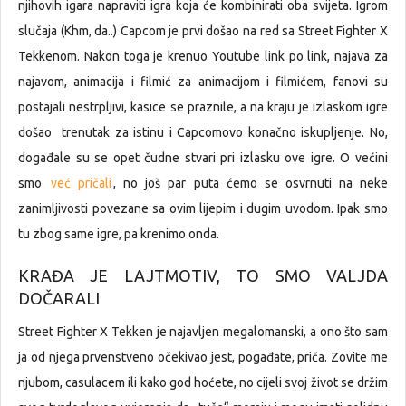
njihovih igara napraviti igra koja će kombinirati oba svijeta. Igrom
slučaja (Khm, da..) Capcom je prvi došao na red sa Street Fighter X
Tekkenom. Nakon toga je krenuo Youtube link po link, najava za
najavom, animacija i filmić za animacijom i filmićem, fanovi su
postajali nestrpljivi, kasice se praznile, a na kraju je izlaskom igre
došao trenutak za istinu i Capcomovo konačno iskupljenje. No,
događale su se opet čudne stvari pri izlasku ove igre. O većini
smo
već pričali
, no još par puta ćemo se osvrnuti na neke
zanimljivosti povezane sa ovim lijepim i dugim uvodom. Ipak smo
tu zbog same igre, pa krenimo onda.
KRAĐA JE LAJTMOTIV, TO SMO VALJDA
DOČARALI
Street Fighter X Tekken je najavljen megalomanski, a ono što sam
ja od njega prvenstveno očekivao jest, pogađate, priča. Zovite me
njubom, casulacem ili kako god hoćete, no cijeli svoj život se držim