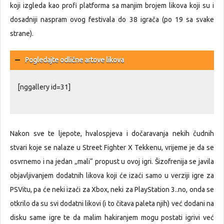
koji izgleda kao profi platforma sa manjim brojem likova koji su i
dosadniji naspram ovog festivala do 38 igrača (po 19 sa svake
strane).
Pogledajte odlične artove likova
[nggallery id=31]
Nakon sve te ljepote, hvalospjeva i dočaravanja nekih čudnih
stvari koje se nalaze u Street Fighter X Tekkenu, vrijeme je da se
osvrnemo i na jedan „mali“ propust u ovoj igri. Šizofrenija se javila
objavljivanjem dodatnih likova koji će izaći samo u verziji igre za
PSVitu, pa će neki izaći za Xbox, neki za PlayStation 3..no, onda se
otkrilo da su svi dodatni likovi (i to čitava paleta njih) već dodani na
disku same igre te da malim hakiranjem mogu postati igrivi već