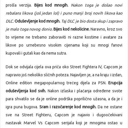
prošla verzija.
Bijes kod mnogih.
Nakon toga je došao novi
rebalans likova (još jedan lol) i puno manji broj novih likova kao
DLC.
Oduševljenje kod mnogih.
Taj DLC je bio dosta skup i zapravo
je malo toga novog donio.
Bijes kod nekolicine.
Naravno, kroz svo
to vrijeme ne trebamo zaboraviti ni razne kostime i avatare za
likove po urnebesno visokim cijenama koji su mnogi fanovi
kupovali i gutali kao da nema sutra.
Dok se odvijala cijela ova priča oko Street Fightera IV, Capcom je
napravio još nekoliko sličnih poteza. Najavljen je, a na kraju i izdan,
Online edition megapopularnog trećeg dijela za PSN.
Erupcija
oduševljenja kod svih.
Nakon izlaska i plaćanja određene svote
para shvatilo se da je online podrška poprilično užasna, a da je i
igra puna bugova.
Sram i razočarenje kod mnogih.
Da ne ostane
sve na Street Fighteru, Capcom je najavio i dugoočekivani
nastavak Marvel Vs Capcom serijala koji je mnogima ostao u