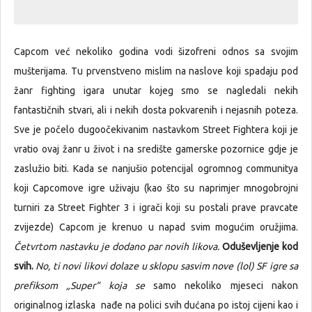
Capcom već nekoliko godina vodi šizofreni odnos sa svojim
mušterijama. Tu prvenstveno mislim na naslove koji spadaju pod
žanr fighting igara unutar kojeg smo se nagledali nekih
fantastičnih stvari, ali i nekih dosta pokvarenih i nejasnih poteza.
Sve je počelo dugoočekivanim nastavkom Street Fightera koji je
vratio ovaj žanr u život i na središte gamerske pozornice gdje je
zaslužio biti. Kada se nanjušio potencijal ogromnog communitya
koji Capcomove igre uživaju (kao što su naprimjer mnogobrojni
turniri za Street Fighter 3 i igrači koji su postali prave pravcate
zvijezde) Capcom je krenuo u napad svim mogućim oružjima.
Četvrtom nastavku je dodano par novih likova.
Oduševljenje kod
svih.
No, ti novi likovi dolaze u sklopu sasvim nove (lol) SF igre sa
prefiksom „Super“ koja
se
samo nekoliko mjeseci nakon
originalnog izlaska nađe na polici svih dućana po istoj cijeni kao i