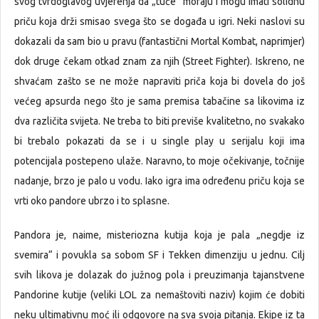
svog tvrdoglavog uvjerenja da „tuče“ moraju i mogu imati solidnu
priču koja drži smisao svega što se događa u igri. Neki naslovi su
dokazali da sam bio u pravu (fantastični Mortal Kombat, naprimjer)
dok druge čekam otkad znam za njih (Street Fighter). Iskreno, ne
shvaćam zašto se ne može napraviti priča koja bi dovela do još
većeg apsurda nego što je sama premisa tabačine sa likovima iz
dva različita svijeta. Ne treba to biti previše kvalitetno, no svakako
bi trebalo pokazati da se i u single play u serijalu koji ima
potencijala postepeno ulaže. Naravno, to moje očekivanje, točnije
nadanje, brzo je palo u vodu. Iako igra ima određenu priču koja se
vrti oko pandore ubrzo i to splasne.
Pandora je, naime, misteriozna kutija koja je pala „negdje iz
svemira“ i povukla sa sobom SF i Tekken dimenziju u jednu. Cilj
svih likova je dolazak do južnog pola i preuzimanja tajanstvene
Pandorine kutije (veliki LOL za nemaštoviti naziv) kojim će dobiti
neku ultimativnu moć ili odgovore na sva svoja pitanja. Ekipe iz ta