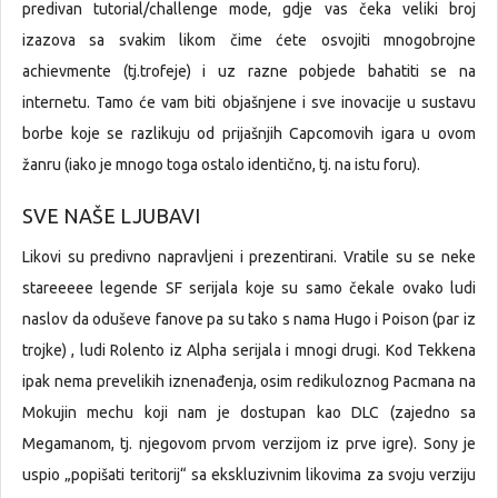
predivan tutorial/challenge mode, gdje vas čeka veliki broj
izazova sa svakim likom čime ćete osvojiti mnogobrojne
achievmente (tj.trofeje) i uz razne pobjede bahatiti se na
internetu. Tamo će vam biti objašnjene i sve inovacije u sustavu
borbe koje se razlikuju od prijašnjih Capcomovih igara u ovom
žanru (iako je mnogo toga ostalo identično, tj. na istu foru).
SVE NAŠE LJUBAVI
Likovi su predivno napravljeni i prezentirani. Vratile su se neke
stareeeee legende SF serijala koje su samo čekale ovako ludi
naslov da oduševe fanove pa su tako s nama Hugo i Poison (par iz
trojke) , ludi Rolento iz Alpha serijala i mnogi drugi. Kod Tekkena
ipak nema prevelikih iznenađenja, osim redikuloznog Pacmana na
Mokujin mechu koji nam je dostupan kao DLC (zajedno sa
Megamanom, tj. njegovom prvom verzijom iz prve igre). Sony je
uspio „popišati teritorij“ sa ekskluzivnim likovima za svoju verziju