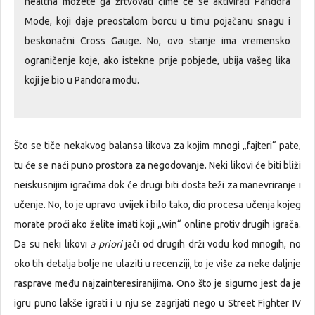
healtha možete ga žrtvovati čime će se aktivirati Pandora
Mode, koji daje preostalom borcu u timu pojačanu snagu i
beskonačni Cross Gauge. No, ovo stanje ima vremensko
ograničenje koje, ako istekne prije pobjede, ubija vašeg lika
koji je bio u Pandora modu.
Što se tiče nekakvog balansa likova za kojim mnogi „fajteri“ pate,
tu će se naći puno prostora za negodovanje. Neki likovi će biti bliži
neiskusnijim igračima dok će drugi biti dosta teži za manevriranje i
učenje. No, to je upravo uvijek i bilo tako, dio procesa učenja kojeg
morate proći ako želite imati koji „win“ online protiv drugih igrača.
Da su neki likovi
a priori
jači od drugih drži vodu kod mnogih, no
oko tih detalja bolje ne ulaziti u recenziji, to je više za neke daljnje
rasprave među najzainteresiranijima. Ono što je sigurno jest da je
igru puno lakše igrati i u nju se zagrijati nego u Street Fighter IV