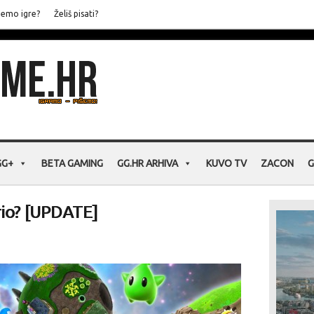
jemo igre?
Želiš pisati?
GG+
BETA GAMING
GG.HR ARHIVA
KUVO TV
ZACON
G
rio? [UPDATE]