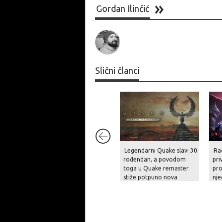
Gordan Ilinčić
Slični članci
Legendarni Quake slavi 30.
Ra
rođendan, a povodom
pri
toga u Quake remaster
pro
stiže potpuno nova
nje
epizoda s 19 nivoa!