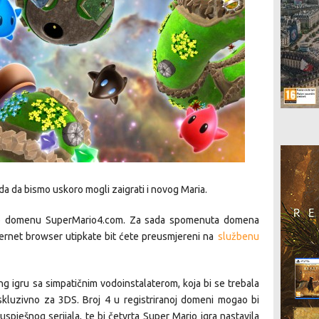
da da bismo uskoro mogli zaigrati i novog Maria.
irao domenu SuperMario4.com. Za sada spomenuta domena
internet browser utipkate bit ćete preusmjereni na
službenu
ng igru sa simpatičnim vodoinstalaterom, koja bi se trebala
skluzivno za 3DS. Broj 4 u registriranoj domeni mogao bi
spješnog serijala, te bi četvrta Super Mario igra nastavila