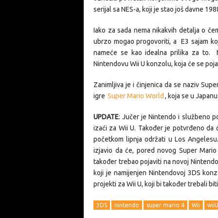
serijal sa NES-a, koji je stao još davne 19
Iako za sada nema nikakvih detalja o če
ubrzo mogao progovoriti, a E3 sajam ko
nameće se kao idealna prilika za to. N
Nintendovu Wii U konzolu, koja će se pojav
Zanimljiva je i činjenica da se naziv Supe
igre
Super Mario World
, koja se u Japanu
UPDATE
: Jučer je Nintendo i službeno po
izaći za Wii U. Također je potvrđeno da 
početkom lipnja održati u Los Angelesu.
izjavio da će, pored novog Super Mario 
također trebao pojaviti na novoj Nintendov
koji je namijenjen Nintendovoj 3DS konzo
projekti za Wii U, koji bi također trebali bi
3DS
nintendo
super mario 4
Wii
wii