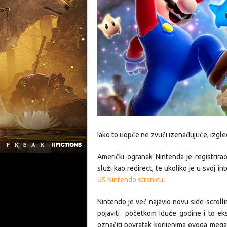
Iako to uopće ne zvuči izenađujuće, izgle
Američki ogranak Nintenda je registr
služi kao redirect, te ukoliko je u svoj 
US Nintendo stranicu
.
Nintendo je već najavio novu side-scrolli
pojaviti početkom iduće godine i to ek
označiti povratak korijenima ovoga megau