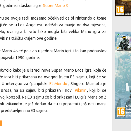
88. godine, izlaskom igre
Super Mario 3
.
mu se ovdje radi, možemo očekivati da bi Nintendo o tome
ji će se u Los Angelesu održati za manje od dva mjeseca,
o, ova igra bi vrlo lako mogla biti velika Mario igra za
iti na tržištu krajem ove godine.
r Mario 4 već pojavio u jednoj Mario igri, i to kao podnaslov
 pojavila 1990. godine.
tvrdio kako je u izradi nova Super Mario Bros igra, koja će
će igra biti prikazana na ovogodišnjem E3 sajmu, koji će se
 U intervjuu za španjolski
El Mundo
, Shigeru Miamoto je
Brosa, na E3 sajmu biti prikazan i novi
Pikmin
, koji bi se
oj konzoli. Na E3 sajmu će biti prikazan i Luigi’s Mansion 2
li. Miamoto je još dodao da su u pripremi i još neki manji
ti predstavljeni na E3 sajmu.
U