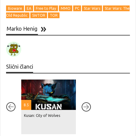
Bioware
EA
Free to Play
MMO
PC
Star Wars
Star Wars: The
Old Republic
SWTOR
TOR
Marko Henig
Slični članci
8.5
Kusan: City of Wolves
Red Dead Redemption 2 je
dosegnuo 87 milijuna
prodanih primjeraka, GTA V je
na čak 230 milijuna!