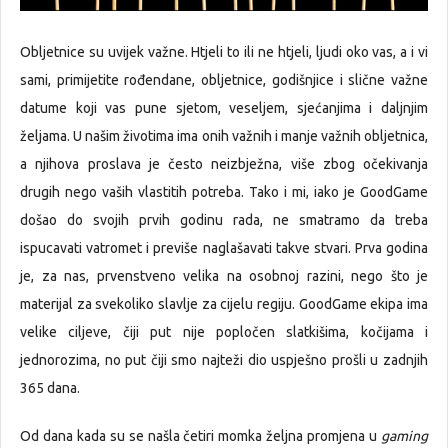
Obljetnice su uvijek važne. Htjeli to ili ne htjeli, ljudi oko vas, a i vi
sami, primijetite rođendane, obljetnice, godišnjice i slične važne
datume koji vas pune sjetom, veseljem, sjećanjima i daljnjim
željama. U našim životima ima onih važnih i manje važnih obljetnica,
a njihova proslava je često neizbježna, više zbog očekivanja
drugih nego vaših vlastitih potreba. Tako i mi, iako je GoodGame
došao do svojih prvih godinu rada, ne smatramo da treba
ispucavati vatromet i previše naglašavati takve stvari. Prva godina
je, za nas, prvenstveno velika na osobnoj razini, nego što je
materijal za svekoliko slavlje za cijelu regiju. GoodGame ekipa ima
velike ciljeve, čiji put nije popločen slatkišima, kočijama i
jednorozima, no put čiji smo najteži dio uspješno prošli u zadnjih
365 dana.
Od dana kada su se našla četiri momka željna promjena u
gaming