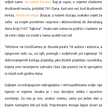
vidjeti samo
na našem forumu
koji je uspio, u vrijeme vladavine
društvenih mreža, pridobiti 791 člana. Kad smo već kod društvenih
mreža,
Facebook ekipa
(koja je, u našem slučaju, svakako svijet za
sebe sa svojim posebnim rasprava i aktivnostima) do današnjeg
dana broji 3107 ”lajkova”. Hvala vam svima na podršci i nadamo se
da ćete i dalje svi ostati s nama i pratiti naš rad.
Tekstove na GoodGameu je dosada pisalo 18 autora i autorica, a
njegovom radu su, uz njih, pomogli i sudjelovali još najmanje 10
dobronamjernih kolega, prijatelja, jako bliskih prijatelja i suradnika,
kojima smo neizmjerno zahvalni i bez čije pomoći ne bi vjerojatno
ni slavili ovih godinu dana.
Daljnjim srcedrapajućim nabrajanjima i retrospektivama ovdje nije
mjesto ni vrijeme. Ionako je i ovo dovoljno veliko i opsežno
osvrtanje. Za nas je ovo, unatoč svemu, samo još jedan dan u
kojem nastojimo biti još bolji. Pripremamo mnoge lijepe stvari za