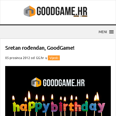
MENI
Sretan rođendan, GoodGame!
05 prosinca 2012 od
GG.hr
u
Vijesti