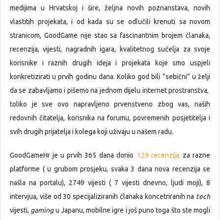
medijima u Hrvatskoj i šire, željna novih poznanstava, novih
vlastitih projekata, i od kada su se odlučili krenuti sa novom
stranicom, GoodGame nije stao sa fascinantnim brojem članaka,
recenzija, vijesti, nagradnih igara, kvalitetnog sučelja za svoje
korisnike i raznih drugih ideja i projekata koje smo uspjeli
konkretizirati u prvih godinu dana. Koliko god bili “sebični” u želji
da se zabavljamo i pišemo na jednom dijelu internet prostranstva,
toliko je sve ovo napravljeno prvenstveno zbog vas, naših
redovnih čitatelja, korisnika na forumu, povremenih posjetitelja i
svih drugih prijatelja i kolega koji uživaju u našem radu.
GoodGameHr je u prvih 365 dana donio
129 recenzija
za razne
platforme ( u grubom prosjeku, svaka 3 dana nova recenzija se
našla na portalu), 2749 vijesti ( 7 vijesti dnevno, ljudi moji), 8
intervjua, više od 30 specijaliziranih članaka koncetriranih na
tech
vijesti,
gaming
u Japanu, mobilne igre i još puno toga što ste mogli