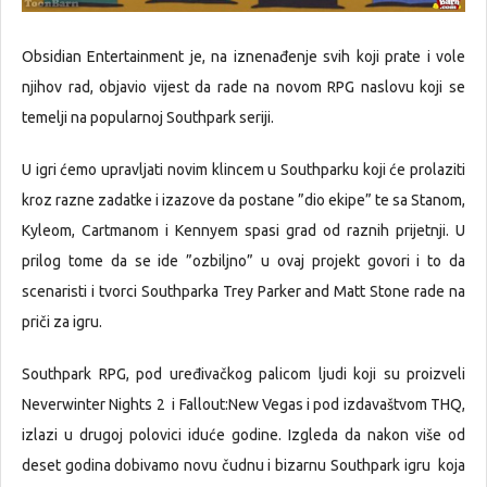
Obsidian Entertainment je, na iznenađenje svih koji prate i vole
njihov rad, objavio vijest da rade na novom RPG naslovu koji se
temelji na popularnoj Southpark seriji.
U igri ćemo upravljati novim klincem u Southparku koji će prolaziti
kroz razne zadatke i izazove da postane ”dio ekipe” te sa Stanom,
Kyleom, Cartmanom i Kennyem spasi grad od raznih prijetnji. U
prilog tome da se ide ”ozbiljno” u ovaj projekt govori i to da
scenaristi i tvorci Southparka Trey Parker and Matt Stone rade na
priči za igru.
Southpark RPG, pod uređivačkog palicom ljudi koji su proizveli
Neverwinter Nights 2 i Fallout:New Vegas i pod izdavaštvom THQ,
izlazi u drugoj polovici iduće godine. Izgleda da nakon više od
deset godina dobivamo novu čudnu i bizarnu Southpark igru koja