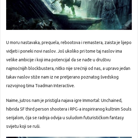
U moru nastavaka, prequela, rebootova i remastera, zaista je lijepo
vidjeti i poneki novi naslov. Još ukoliko pri tome taj naslov ima
velike ambicije i koji ima potencijal da se nađe u društvu
najmoćnijih blockbustera, nitko nije srećniji od nas, a upravo jedan
takav naslov stiže nam iz ne pretjerano poznatog švedskog
razvojnog tima Toadman Interactive.
Naime, jutros nam je pristigla najava igre Immortal: Unchained,
hibrida SF third person shootera i RPG-a inspiriranog kultnim Souls
serijalom, čija se radnja odvija u suludom futurističkom fantasy
svijetu koji se ruši.