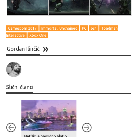
Gamescom 2017
Immortal: Unchained
PC
ps4
Toadman
Interactive
Xbox One
Gordan Ilinčić
Slični članci
Netflix je navodno platio
Take-Two Interactive u