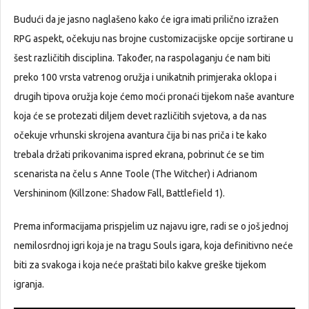
Budući da je jasno naglašeno kako će igra imati prilično izražen
RPG aspekt, očekuju nas brojne customizacijske opcije sortirane u
šest različitih disciplina. Također, na raspolaganju će nam biti
preko 100 vrsta vatrenog oružja i unikatnih primjeraka oklopa i
drugih tipova oružja koje ćemo moći pronaći tijekom naše avanture
koja će se protezati diljem devet različitih svjetova, a da nas
očekuje vrhunski skrojena avantura čija bi nas priča i te kako
trebala držati prikovanima ispred ekrana, pobrinut će se tim
scenarista na čelu s Anne Toole (The Witcher) i Adrianom
Vershininom (Killzone: Shadow Fall, Battlefield 1).
Prema informacijama prispjelim uz najavu igre, radi se o još jednoj
nemilosrdnoj igri koja je na tragu Souls igara, koja definitivno neće
biti za svakoga i koja neće praštati bilo kakve greške tijekom
igranja.