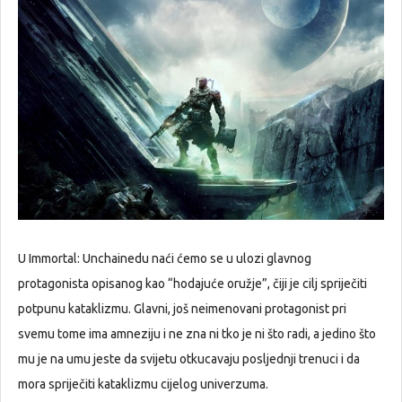
U Immortal: Unchainedu naći ćemo se u ulozi glavnog
protagonista opisanog kao “hodajuće oružje”, čiji je cilj spriječiti
potpunu kataklizmu. Glavni, još neimenovani protagonist pri
svemu tome ima amneziju i ne zna ni tko je ni što radi, a jedino što
mu je na umu jeste da svijetu otkucavaju posljednji trenuci i da
mora spriječiti kataklizmu cijelog univerzuma.