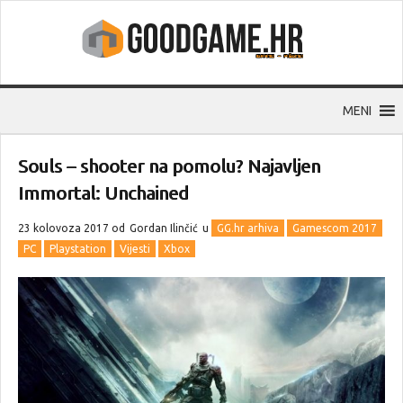
MENI
Souls – shooter na pomolu? Najavljen
Immortal: Unchained
23 kolovoza 2017 od
Gordan Ilinčić
u
GG.hr arhiva
Gamescom 2017
PC
Playstation
Vijesti
Xbox