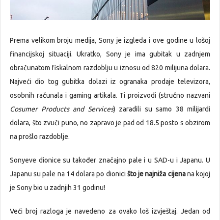
Prema velikom broju medija, Sony je izgleda i ove godine u lošoj
financijskoj situaciji. Ukratko, Sony je ima gubitak u zadnjem
obračunatom fiskalnom razdoblju u iznosu od 820 milijuna dolara.
Najveći dio tog gubitka dolazi iz ogranaka prodaje televizora,
osobnih računala i gaming artikala. Ti proizvodi (stručno nazvani
Cosumer Products and Services
) zaradili su samo 38 milijardi
dolara, što zvuči puno, no zapravo je pad od 18.5 posto s obzirom
na prošlo razdoblje.
Sonyeve dionice su također značajno pale i u SAD-u i Japanu. U
Japanu su pale na 14 dolara po dionici
što je najniža cijena
na kojoj
je Sony bio u zadnjih 31 godinu!
Veći broj razloga je navedeno za ovako loš izvještaj. Jedan od