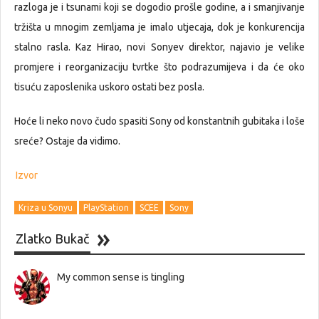
razloga je i tsunami koji se dogodio prošle godine, a i smanjivanje
tržišta u mnogim zemljama je imalo utjecaja, dok je konkurencija
stalno rasla. Kaz Hirao, novi Sonyev direktor, najavio je velike
promjere i reorganizaciju tvrtke što podrazumijeva i da će oko
tisuću zaposlenika uskoro ostati bez posla.
Hoće li neko novo čudo spasiti Sony od konstantnih gubitaka i loše
sreće? Ostaje da vidimo.
Izvor
Kriza u Sonyu
PlayStation
SCEE
Sony
Zlatko Bukač
My common sense is tingling