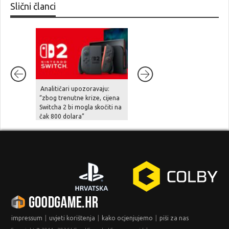
Slični članci
Analitičari upozoravaju:
Diablo IV stiže na Nintendo
“zbog trenutne krize, cijena
Switch 2 već u rujnu
Switcha 2 bi mogla skočiti na
čak 800 dolara”
|
|
|
impressum
uvjeti korištenja
kako ocjenjujemo
piši za nas