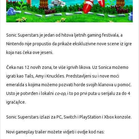
Sonic Superstars je jedan od hitova ljetnih gaming festivala, a
Nintendo nije propustio da prikaže ekskluzivne nove scene iz igre
koja nas čeka ove jeseni.
Čeka nas 12 novih zona, te više igrivih likova. Uz Sonica možemo
igrati kao Tails, Amy i Knuckles. Predstavljeni su i nove moći
emeralda s kojima možemo pozvati horde svojih klanova u pomoć.
Usto je potvrđen i lokalni
co-op
, i to po prvi puta u serijalu za do 4
igrača/ice.
Sonic Superstars izlazi za PC, Switch i PlayStation i Xbox konzole.
Novi gameplay trailer možete vidjeti i ovdje kod nas: