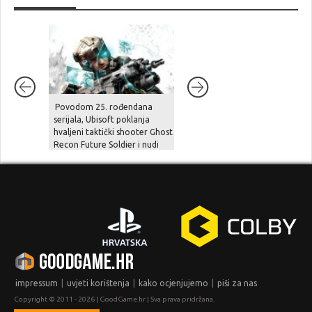
Povodom 25. rođendana
Zbogom burzi i pritisku
serijala, Ubisoft poklanja
dioničara – Devolver Digital se
hvaljeni taktički shooter Ghost
vraća u privatne vode
Recon Future Soldier i nudi
velike popuste
|
|
|
impressum
uvjeti korištenja
kako ocjenjujemo
piši za nas
Copyright © 2011 - 2026 | GoodGame.hr | Sva prava pridržana.