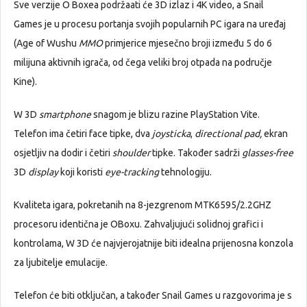
Sve verzije O Boxea podržaati će 3D izlaz i 4K video, a Snail
Games je u procesu portanja svojih popularnih PC igara na uređaj
(Age of Wushu
MMO
primjerice mjesečno broji između 5 do 6
milijuna aktivnih igrača, od čega veliki broj otpada na područje
Kine).
W 3D
smartphone
snagom je blizu razine PlayStation Vite.
Telefon ima četiri face tipke, dva
joysticka
,
directional pad,
ekran
osjetljiv na dodir i četiri
shoulder
tipke. Također sadrži
glasses-free
3D
display
koji koristi
eye-tracking
tehnologiju.
Kvaliteta igara, pokretanih na 8-jezgrenom MTK6595/2.2GHZ
procesoru identična je OBoxu. Zahvaljujući solidnoj grafici i
kontrolama, W 3D će najvjerojatnije biti idealna prijenosna konzola
za ljubitelje emulacije.
Telefon će biti otključan, a također Snail Games u razgovorima je s