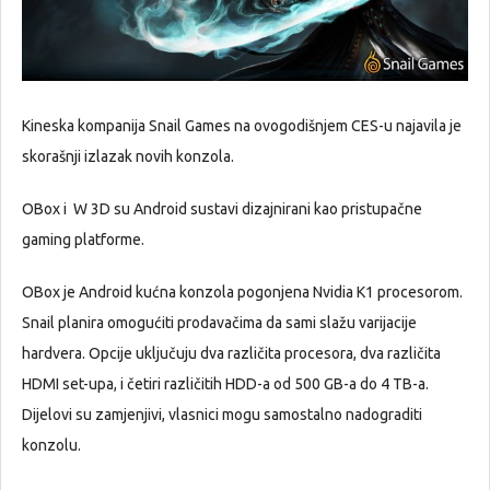
Kineska kompanija Snail Games na ovogodišnjem CES-u najavila je
skorašnji izlazak novih konzola.
OBox i W 3D su Android sustavi dizajnirani kao pristupačne
gaming platforme.
OBox je Android kućna konzola pogonjena Nvidia K1 procesorom.
Snail planira omogućiti prodavačima da sami slažu varijacije
hardvera. Opcije uključuju dva različita procesora, dva različita
HDMI set-upa, i četiri različitih HDD-a od 500 GB-a do 4 TB-a.
Dijelovi su zamjenjivi, vlasnici mogu samostalno nadograditi
konzolu.