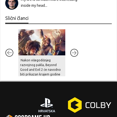
inside my head...
Slični članci
Nakon višegodišnjeg
Unutarnji problemi i
razvojnog pakla, Beyond
preopterećenje usporili su
Good and Evil 2 će navodno
Halo Studios, Halo 2 Remake
biti prikazan krajem godine
je pod znakom pitanja