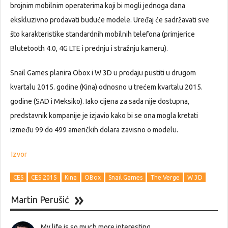
brojnim mobilnim operaterima koji bi mogli jednoga dana
ekskluzivno prodavati buduće modele. Uređaj će sadržavati sve
što karakteristike standardnih mobilnih telefona (primjerice
Blutetooth 4.0, 4G LTE i prednju i stražnju kameru).
Snail Games planira Obox i W 3D u prodaju pustiti u drugom
kvartalu 2015. godine (Kina) odnosno u trećem kvartalu 2015.
godine (SAD i Meksiko). Iako cijena za sada nije dostupna,
predstavnik kompanije je izjavio kako bi se ona mogla kretati
između 99 do 499 američkih dolara zavisno o modelu.
Izvor
CES
CES 2015
Kina
OBox
Snail Games
The Verge
W 3D
Martin Perušić
My life is so much more interesting