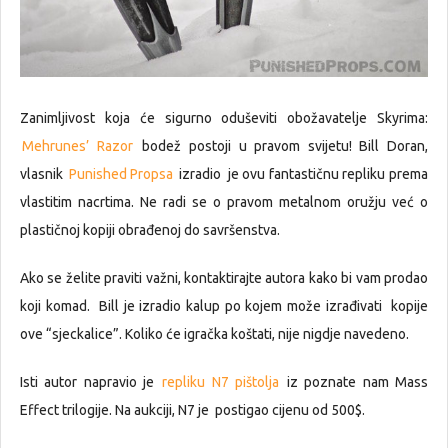
Zanimljivost koja će sigurno oduševiti obožavatelje Skyrima:
Mehrunes’ Razor
bodež postoji u pravom svijetu! Bill Doran,
vlasnik
Punished Propsa
izradio je ovu fantastičnu repliku prema
vlastitim nacrtima. Ne radi se o pravom metalnom oružju već o
plastičnoj kopiji obrađenoj do savršenstva.
Ako se želite praviti važni, kontaktirajte autora kako bi vam prodao
koji komad. Bill je izradio kalup po kojem može izrađivati kopije
ove “sjeckalice”. Koliko će igračka koštati, nije nigdje navedeno.
Isti autor napravio je
repliku N7 pištolja
iz poznate nam Mass
Effect trilogije. Na aukciji, N7 je postigao cijenu od 500$.