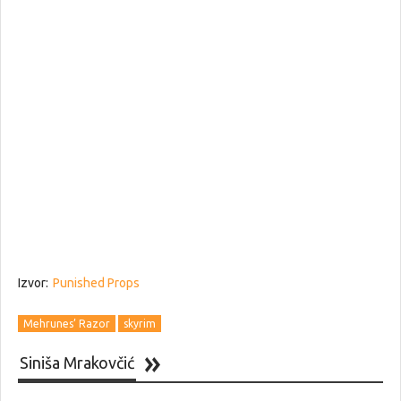
Izvor:
Punished Props
Mehrunes’ Razor
skyrim
Siniša Mrakovčić