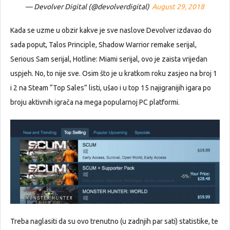
— Devolver Digital (@devolverdigital)
August 29, 2018
Kada se uzme u obzir kakve je sve naslove Devolver izdavao do
sada poput, Talos Principle, Shadow Warrior remake serijal,
Serious Sam serijal, Hotline: Miami serijal, ovo je zaista vrijedan
uspjeh. No, to nije sve. Osim što je u kratkom roku zasjeo na broj 1
i 2 na Steam “Top Sales” listi, ušao i u top 15 najigranijih igara po
broju aktivnih igrača na mega popularnoj PC platformi.
Treba naglasiti da su ovo trenutno (u zadnjih par sati) statistike, te