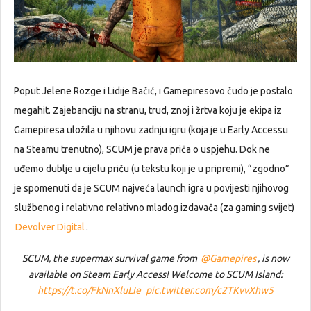
Poput Jelene Rozge i Lidije Bačić, i Gamepiresovo čudo je postalo
megahit. Zajebanciju na stranu, trud, znoj i žrtva koju je ekipa iz
Gamepiresa uložila u njihovu zadnju igru (koja je u Early Accessu
na Steamu trenutno), SCUM je prava priča o uspjehu. Dok ne
uđemo dublje u cijelu priču (u tekstu koji je u pripremi), “zgodno”
je spomenuti da je SCUM najveća launch igra u povijesti njihovog
službenog i relativno relativno mladog izdavača (za gaming svijet)
Devolver Digital
.
SCUM, the supermax survival game from
@Gamepires
, is now
available on Steam Early Access! Welcome to SCUM Island:
https://t.co/FkNnXluLIe
pic.twitter.com/c2TKvvXhw5