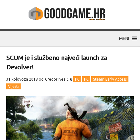
MENI
SCUM je i službeno najveći launch za
Devolver!
31 kolovoza 2018 od
Gregor Ivezić
u
PC
PC
Steam Early Access
Vijesti