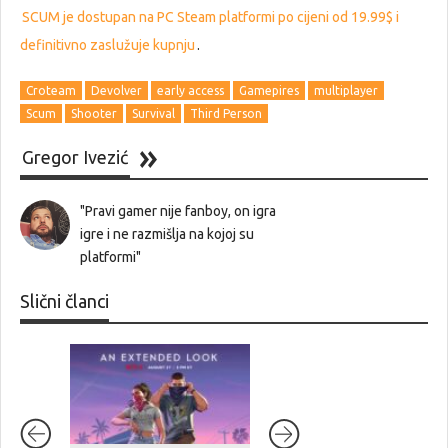
SCUM je dostupan na PC Steam platformi po cijeni od 19.99$ i
definitivno zaslužuje kupnju
.
Croteam
Devolver
early access
Gamepires
multiplayer
Scum
Shooter
Survival
Third Person
Gregor Ivezić
"Pravi gamer nije fanboy, on igra
igre i ne razmišlja na kojoj su
platformi"
Slični članci