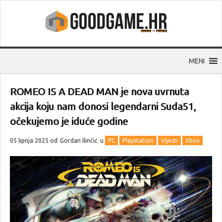
MENI
ROMEO IS A DEAD MAN je nova uvrnuta
akcija koju nam donosi legendarni Suda51,
očekujemo je iduće godine
05 lipnja 2025 od
Gordan Ilinčić
u
PC
Playstation
Vijesti
Xbox