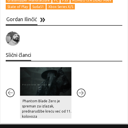
Grasshopper Manufacture
PC
PS5
ROMEO IS A DEAD MAN
State of Play
Suda51
Xbox Series X/S
Gordan Ilinčić
Slični članci
Phantom Blade Zero je
Šef Take-Two Interactivea
spreman za izlazak,
tvrdi: “zbog divljanja cijena
prednarudžbe kreću već od 11.
hardvera, cloud streaming u
kolovoza
naredne tri godine preuzima
gejming scenu