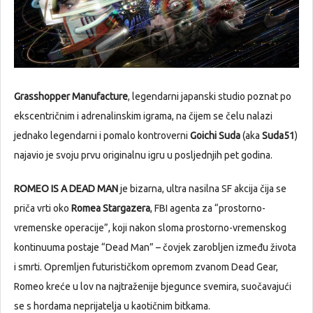
Grasshopper Manufacture
, legendarni japanski studio poznat po
ekscentričnim i adrenalinskim igrama, na čijem se čelu nalazi
jednako legendarni i pomalo kontroverni
Goichi Suda
(aka
Suda51
)
najavio je svoju prvu originalnu igru u posljednjih pet godina.
ROMEO IS A DEAD MAN
je bizarna, ultra nasilna SF akcija čija se
priča vrti oko
Romea Stargazera
, FBI agenta za “prostorno-
vremenske operacije”, koji nakon sloma prostorno-vremenskog
kontinuuma postaje “Dead Man” – čovjek zarobljen između života
i smrti. Opremljen futurističkom opremom zvanom Dead Gear,
Romeo kreće u lov na najtraženije bjegunce svemira, suočavajući
se s hordama neprijatelja u kaotičnim bitkama.