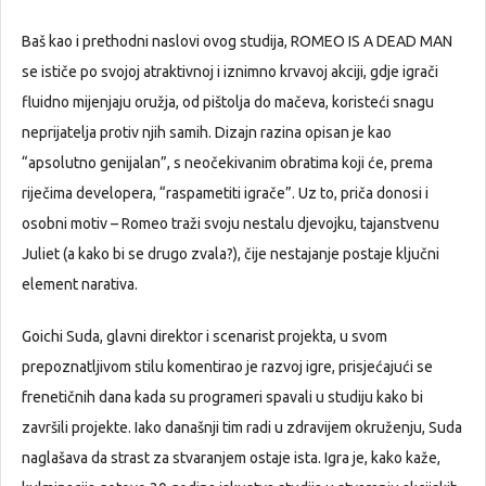
Baš kao i prethodni naslovi ovog studija, ROMEO IS A DEAD MAN
se ističe po svojoj atraktivnoj i iznimno krvavoj akciji, gdje igrači
fluidno mijenjaju oružja, od pištolja do mačeva, koristeći snagu
neprijatelja protiv njih samih. Dizajn razina opisan je kao
“apsolutno genijalan”, s neočekivanim obratima koji će, prema
riječima developera, “raspametiti igrače”. Uz to, priča donosi i
osobni motiv – Romeo traži svoju nestalu djevojku, tajanstvenu
Juliet (a kako bi se drugo zvala?), čije nestajanje postaje ključni
element narativa.
Goichi Suda, glavni direktor i scenarist projekta, u svom
prepoznatljivom stilu komentirao je razvoj igre, prisjećajući se
frenetičnih dana kada su programeri spavali u studiju kako bi
završili projekte. Iako današnji tim radi u zdravijem okruženju, Suda
naglašava da strast za stvaranjem ostaje ista. Igra je, kako kaže,