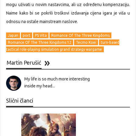
mogu uživati u novim nastavcima, ali uz određenu kompenzaciju.
Naime kako bi se pokrili troškovi izdavanja cijena igara je viša u
odnosu na ostale mainstream naslove.
Japan
port
PS Vita
Romance Of The Three Kingdoms
Romance Of The Three Kingdoms 12
Tecmo Koei
turn-based
tactical role-playing simulation grand strategy wargame
Martin Perušić
My life is so much more interesting
inside my head...
Slični članci