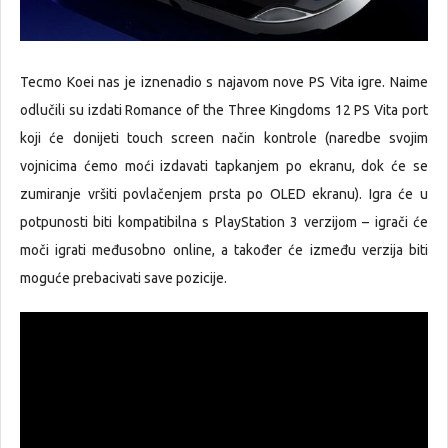
Tecmo Koei nas je iznenadio s najavom nove PS Vita igre. Naime
odlučili su izdati Romance of the Three Kingdoms 12 PS Vita port
koji će donijeti touch screen način kontrole (naredbe svojim
vojnicima ćemo moći izdavati tapkanjem po ekranu, dok će se
zumiranje vršiti povlačenjem prsta po OLED ekranu). Igra će u
potpunosti biti kompatibilna s PlayStation 3 verzijom – igrači će
moči igrati međusobno online, a također će između verzija biti
moguće prebacivati save pozicije.