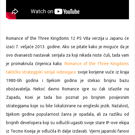
Romance of the Three Kingdoms 12 PS Vita verzija u Japanu će
izaći 7. veljače 2013. godine. Ako se pitate kako je moguće da je
ovo dvanaesti nastavak serijala za koji nikada niste čuli, tada vam
je promaknula činjenica kako
Romance of the Three Kingdoms
taktičko strategijski serijal videoigara
svoje korijene vuče iz kraja
1980-tih godina i tijekom godina je stekao brojnu bazu
obožavatelja. Nekoć davno Romance igre su čak izlazile na
Zapadu, Koei je tada bio poznat po brojnim povijesnim
strategijama koje su bile lokalizirane na engleski jezik. Nažalost,
tijekom godina popularnost žanra je opadala, ali za razliku od
brojnih developera koji su odlučili ugasiti svoje stare IP-ove ekipa
iz Tecmo Koeija je odlučila ih dalje izdavati. Vjerni japanski fanovi