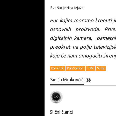
Evo što je Hirai izjavo:
Put kojim moramo krenuti je
osnovnih proizvoda. Prve
digitalnih kamera, pametni
preokret na polju televizij
koje će nam omogućiti širenj
konzola
PlayStation
PSN
Sony
Siniša Mrakovčić
Slični članci