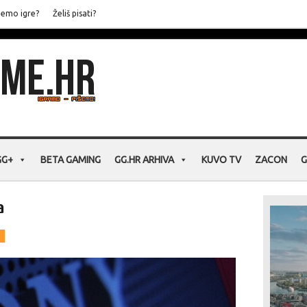
jemo igre?
Želiš pisati?
GG+
BETA GAMING
GG.HR ARHIVA
KUVO TV
ZACON
G
a
i