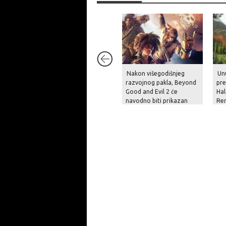
Nakon višegodišnjeg
Unu
razvojnog pakla, Beyond
pre
Good and Evil 2 će
Hal
navodno biti prikazan
Re
krajem godine
pit