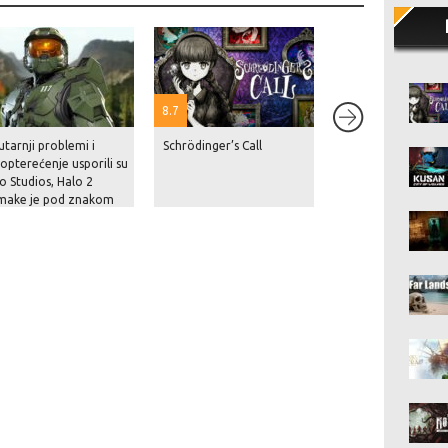
8.7
tarnji problemi i
Schrödinger’s Call
Netflix je navodno
opterećenje usporili su
Rockstaru blizu 10
o Studios, Halo 2
milijuna dolara za
make je pod znakom
nekoliko sati ekskl
anja
prikaza GTA VI