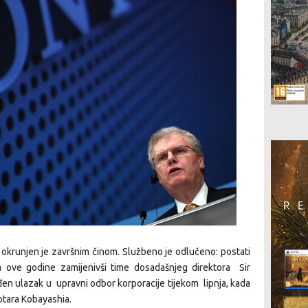
a okrunjen je završnim činom. Službeno je odlučeno: postati
a ove godine zamijenivši time dosadašnjeg direktora Sir
đen ulazak u upravni odbor korporacije tijekom lipnja, kada
otara Kobayashia.