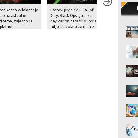
ost Recon Wildlands je
Portovi prvih dviju Call of
Rockstar je konač
gao na aktualne
Duty: Black Ops igara za
prekinuo šutnju – p
tforme, zajedno sa
PlayStation zaradili su pola
prikaz za GTA VI st
splatnom
milijarde dolara za manje
krajem kolovoza i 
dogradnjom, novom
od mjesec dana!
na Netflixu!
čom i naprednim
cijama