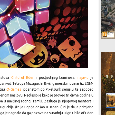
aslova
Child of Eden
i posljednjeg Luminesa,
najavio
je
e osnivač Tetsuya Mizuguchi. Bivši gamerski novinar (iz EGM-
diju
Q-Games
, poznatom po PixelJunk serijalu, te započeo
enom naslovu. Naglasio je kako je proveo tri divne godine u
a u majčinoj rodnoj zemlji. Zasluga je njegovog mentora i
uguchija što je uopće došao u Japan. Čini je da je primjetio
a je nagnalo da ga pozove na suradnju u igri Child of Eden