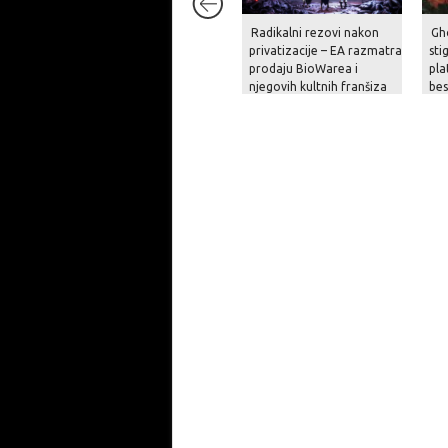
Radikalni rezovi nakon
Gh
privatizacije – EA razmatra
sti
prodaju BioWarea i
pla
njegovih kultnih franšiza
be
na
pri
op