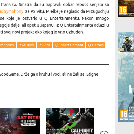
franšizu. Smatra da su napravili dobar reboot serijala sa
nic Symphony
za PS Vitu. Mielke je naglasio da Mizuguchiju
ose koje je ostvario u Q Entertainmentu. Nakon mnogo
negdje dalje, ali opet u Japanu. Iz Q Entertainmenta odlazi u
iti svoj novi projekt oko kojeg je vrlo uzbuđen.
Symphony
PixelJunk
PS Vita
Q Entertainment
Q-Games
GoodGame. Drže ga o kruhu i vodi, ali ne žali se. Stigne