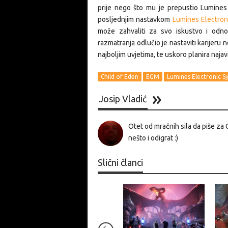
prije nego što mu je prepustio Lumines 
posljednjim nastavkom
Lumines Electro
može zahvaliti za svo iskustvo i odn
razmatranja odlučio je nastaviti karijeru 
najboljim uvjetima, te uskoro planira najav
Child of Eden
EGM
Lumines Electronic 
Josip Vladić
Otet od mračnih sila da piše za 
nešto i odigrat :)
Slični članci