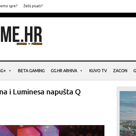
jemo igre?
Želiš pisati?
GG+
BETA GAMING
GG.HR ARHIVA
KUVO TV
ZACON
G
na i Luminesa napušta Q