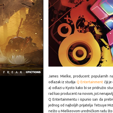
James Mielke, producent popularnih n
odlazak iz studija
Q Entertainment
čiji j
a) odlazi u Kyoto kako bi se pridružio stu
rad kao producent na novom, još nenajavlj
Q Entertainmentu i ispunio san da prebiv
jednog od najboljih prijatelja Tetsuye Miz
nešto u Mielkeovom uredničkom radu što g