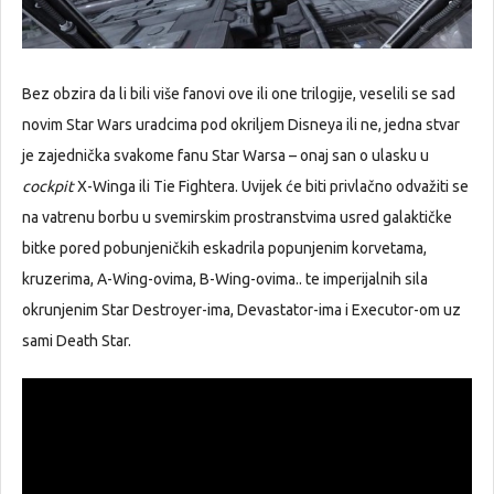
Bez obzira da li bili više fanovi ove ili one trilogije, veselili se sad
novim Star Wars uradcima pod okriljem Disneya ili ne, jedna stvar
je zajednička svakome fanu Star Warsa – onaj san o ulasku u
cockpit
X-Winga ili Tie Fightera. Uvijek će biti privlačno odvažiti se
na vatrenu borbu u svemirskim prostranstvima usred galaktičke
bitke pored pobunjeničkih eskadrila popunjenim korvetama,
kruzerima, A-Wing-ovima, B-Wing-ovima.. te imperijalnih sila
okrunjenim Star Destroyer-ima, Devastator-ima i Executor-om uz
sami Death Star.