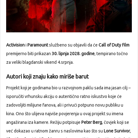
Activision
i
Paramount
službeno su objavili da će
Call of Duty film
premijerno biti prikazan
30. lipnja 2028. godine
, tempirano točno
za veliki blagdanski vikend 4.srpnja.
Autori koji znaju kako miriše barut
Projekt koji je godinama bio u razvojnom paklu sada ima jasan cilj –
isporučiti vrhunsku akciju o autentično ratno iskustvo koje će
zadovoljiti milijune fanova, ali i privući potpuno novu publiku u
kina. Ono što ulijeva najviše povjerenja u ovaj projekt su imena
angažirana iza kamere. Režiju potpisuje
Peter Berg
, čovjek koji se
već dokazao u ratnom žanru s naslovima kao što su
Lone Survivor
,