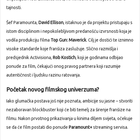
tajnosti.
Šef Paramounta,
David Ellison
, istaknuo je da projektu pristupaju s
istom disciplinom i nepokolebljivom predanošću izvrsnosti koja je
vodila produkciju filma
Top Gun: Maverick
. Cilj je dostići te iznimno
visoke standarde koje franšiza zaslužuje. Slično razmišlja i
predsjednik Activisiona,
Rob Kostich
, koji je godinama odbijao
ponude za film, čekajući onog pravog partnera koji razumije
autentičnost i ljudsku razinu ratovanja.
Početak novog filmskog univerzuma?
Iako glumačka postava još nije poznata, ambicije su jasne – stvoriti
nezaboravan blockbuster koji će biti temelj za širenje franšize na
filmu. Nakon prvotnog prikazivanja u kinima diljem svijeta, očekuje
se da će film postati dio ponude
Paramount+
streaming servisa.