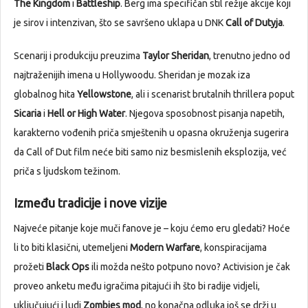
The Kingdom
i
Battleship
. Berg ima specifičan stil režije akcije koji
je sirov i intenzivan, što se savršeno uklapa u DNK
Call of Dutyja
.
Scenarij i produkciju preuzima
Taylor Sheridan
, trenutno jedno od
najtraženijih imena u Hollywoodu. Sheridan je mozak iza
globalnog hita
Yellowstone
, ali i scenarist brutalnih thrillera poput
Sicaria
i
Hell or High Water
. Njegova sposobnost pisanja napetih,
karakterno vođenih priča smještenih u opasna okruženja sugerira
da Call of Dut film neće biti samo niz besmislenih eksplozija, već
priča s ljudskom težinom.
Između tradicije i nove vizije
Najveće pitanje koje muči fanove je – koju ćemo eru gledati? Hoće
li to biti klasični, utemeljeni
Modern Warfare
, konspiracijama
prožeti
Black Ops
ili možda nešto potpuno novo? Activision je čak
proveo anketu među igračima pitajući ih što bi radije vidjeli,
uključujući i ludi
Zombies mod
, no konačna odluka još se drži u