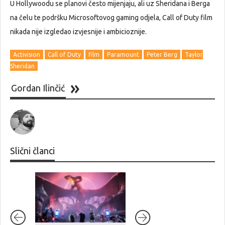
U Hollywoodu se planovi često mijenjaju, ali uz Sheridana i Berga
na čelu te podršku Microsoftovog gaming odjela, Call of Duty film
nikada nije izgledao izvjesnije i ambicioznije.
Activision
Call of Duty
film
Paramount
Peter Berg
Taylor
Sheridan
Gordan Ilinčić
Slični članci