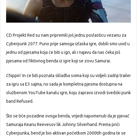
CD Projekt Red su nam pripremili još jednu poslasticu vezanu za
Cyberpunk 2077. Puno prije samoga izlaska igre, dobili smo uvid u
jednu od pjesama koja će biti u igri, ali i najavu da nas čeka još
pjesama od fiktivnog benda iz igre koji se zovu Samurai.
Chippin’ In će biti poznata skladba svima koji su vidjeli zadnji trailer
za igru sa E3 sajma, no sada je kompletna pjesma dostupna na
službenom YouTube kanalu igre, koju zapravo izvodi švedski punk
band Refused.
Što se tiče pozadine ovoga benda, vrijedi napomenuti da je pjevač
Samuraja Keanu Reevesov lik Johnny Silverhand. Prema priči
Cyberpunka, bend je bio aktivan početkom 2000tih godina te se