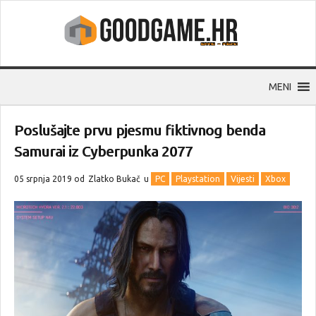
MENI
Poslušajte prvu pjesmu fiktivnog benda
Samurai iz Cyberpunka 2077
05 srpnja 2019 od
Zlatko Bukač
u
PC
Playstation
Vijesti
Xbox