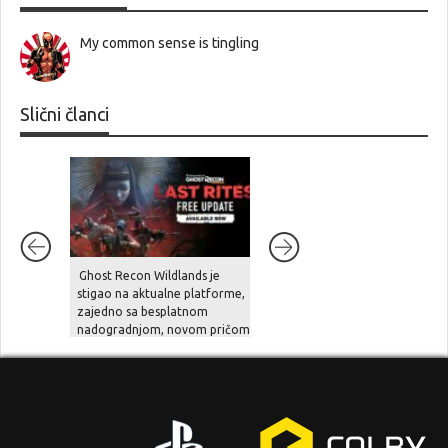
My common sense is tingling
Slični članci
Ghost Recon Wildlands je
Portovi prvih dviju Call of
stigao na aktualne platforme,
Duty: Black Ops igara za
zajedno sa besplatnom
PlayStation zaradili su pola
nadogradnjom, novom pričom
milijarde dolara za manje od
i naprednim opcijama
mjesec dana!