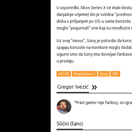
U usporedbi, Xbox Series X će imati dostu
danjašnje vrijeme) što je solidna “predno
diska s prtljanjem po OS-u same konzole, o
moglo “pogurnuti” one koji su neodlučni
Uz ovaj “minus”, Sony je potvrdio da konz
spajaju konzole na monitore moglo dodat
sigurni smo da Sony ima dovoljan fanbase 
u prodaju.
667GB
PlayStation 5
Sony
SSD
Gregor Ivezić
"Pravi gamer nije fanboy, on igra 
Slični članci