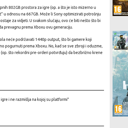
pnih 802GB prostora za igre (op. a što je isto mizerno u
st” u odnosu na 667GB. Može li Sony optimizirati potrošnju
staje za vidjeti. U svakom slučaju, ovo će biti nešto što bi
 da prevagnu prema Xboxu ovu generaciju.
ola neće podržavati 1440p output, što bi gamere koji
no pogurnuti prema Xboxu. No, kad se sve zbroji i oduzme,
(op. što rekordni pre-orderi potvrđuju) da bezbrižno krene
igre i ne razmišlja na kojoj su platformi"