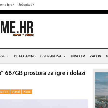
jemo igre?
Želiš pisati?
GG+
BETA GAMING
GG.HR ARHIVA
KUVO TV
ZACON
G
” 667GB prostora za igre i dolazi
tation
Vijesti
Xbox