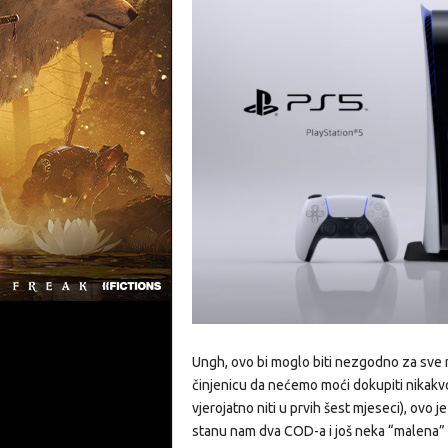
Ungh, ovo bi moglo biti nezgodno za sve na
činjenicu da nećemo moći dokupiti nikakvo
vjerojatno niti u prvih šest mjeseci), ovo 
stanu nam dva COD-a i još neka “malena” 