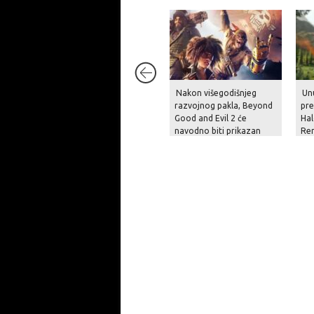
Nakon višegodišnjeg
Unu
razvojnog pakla, Beyond
pre
Good and Evil 2 će
Hal
navodno biti prikazan
Re
krajem godine
pit