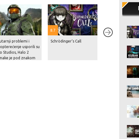
8.7
tarnji problemi i
Schrödinger’s Call
Netflix je navodno
opterećenje usporili su
Rockstaru blizu 10
o Studios, Halo 2
milijuna dolara za
make je pod znakom
nekoliko sati ekskl
anja
prikaza GTA VI