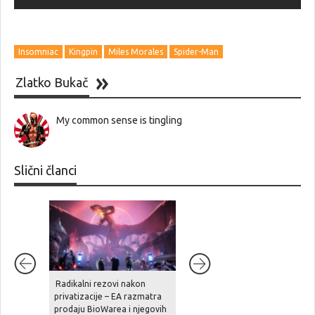
Insomniac
Kingpin
Miles Morales
Spider-Man
Zlatko Bukač
My common sense is tingling
Slični članci
Radikalni rezovi nakon
Ghost Recon Wildlands je
privatizacije – EA razmatra
stigao na aktualne platforme,
prodaju BioWarea i njegovih
zajedno sa besplatnom