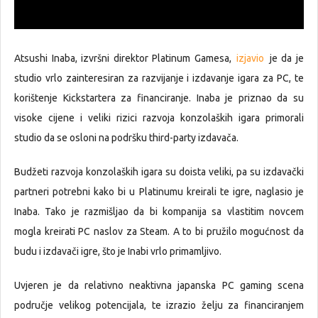
Atsushi Inaba, izvršni direktor Platinum Gamesa,
izjavio
je da je
studio vrlo zainteresiran za razvijanje i izdavanje igara za PC, te
korištenje Kickstartera za financiranje. Inaba je priznao da su
visoke cijene i veliki rizici razvoja konzolaških igara primorali
studio da se osloni na podršku third-party izdavača.
Budžeti razvoja konzolaških igara su doista veliki, pa su izdavački
partneri potrebni kako bi u Platinumu kreirali te igre, naglasio je
Inaba. Tako je razmišljao da bi kompanija sa vlastitim novcem
mogla kreirati PC naslov za Steam. A to bi pružilo mogućnost da
budu i izdavači igre, što je Inabi vrlo primamljivo.
Uvjeren je da relativno neaktivna japanska PC gaming scena
područje velikog potencijala, te izrazio želju za financiranjem