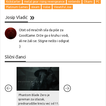
Kickstarter
metal gear rising revengeance
nintendo
Okami
PC
Platinum Games
steam
Valve
Viewtiful Joe
Josip Vladić
Otet od mračnih sila da piše za
GoodGame. Drže ga o kruhu i vodi,
ali ne žali se. Stigne nešto i odigrat
:)
Slični članci
Phantom Blade Zero je
Šef Take-Two Interactivea
spreman za izlazak,
tvrdi: “zbog divljanja cijena
prednarudžbe kreću već od 11.
hardvera, cloud streaming u