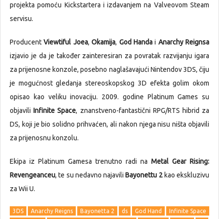
projekta pomoću Kickstartera i izdavanjem na Valveovom Steam
servisu.
Producent
Viewtiful Joea
,
Okamija
,
God Handa
i
Anarchy Reignsa
izjavio je da je također zainteresiran za povratak razvijanju igara
za prijenosne konzole, posebno naglašavajući Nintendov 3DS, čiju
je mogućnost gledanja stereoskopskog 3D efekta golim okom
opisao kao veliku inovaciju. 2009. godine Platinum Games su
objavili
Infinite Space
, znanstveno-fantastični RPG/RTS hibrid za
DS, koji je bio solidno prihvaćen, ali nakon njega nisu ništa objavili
za prijenosnu konzolu.
Ekipa iz Platinum Gamesa trenutno radi na
Metal Gear Rising:
Revengeanceu
, te su nedavno najavili
Bayonettu 2
kao ekskluzivu
za Wii U.
3DS
Anarchy Reigns
Bayonetta 2
ds
God Hand
Infinite Space