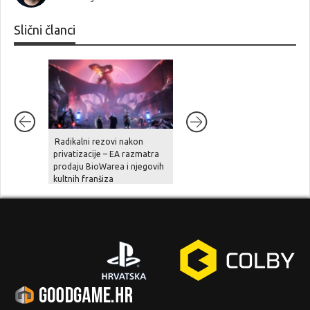
Slični članci
Radikalni rezovi nakon
Ghost Recon Wildlands je
privatizacije – EA razmatra
stigao na aktualne platforme,
prodaju BioWarea i njegovih
zajedno sa besplatnom
kultnih franšiza
nadogradnjom, novom pričo
i naprednim opcijama