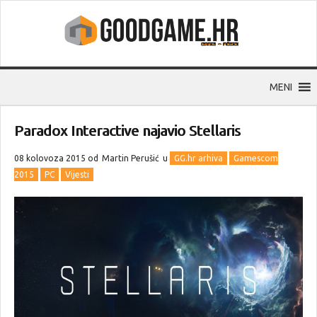
MENI
Paradox Interactive najavio Stellaris
08 kolovoza 2015 od
Martin Perušić
u
GG.hr arhiva
Gamescom
2015
PC
Vijesti