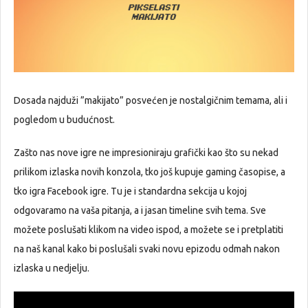
Dosada najduži ”makijato” posvećen je nostalgičnim temama, ali i
pogledom u budućnost.
Zašto nas nove igre ne impresioniraju grafički kao što su nekad
prilikom izlaska novih konzola, tko još kupuje gaming časopise, a
tko igra Facebook igre. Tu je i standardna sekcija u kojoj
odgovaramo na vaša pitanja, a i jasan timeline svih tema. Sve
možete poslušati klikom na video ispod, a možete se i pretplatiti
na naš kanal kako bi poslušali svaki novu epizodu odmah nakon
izlaska u nedjelju.