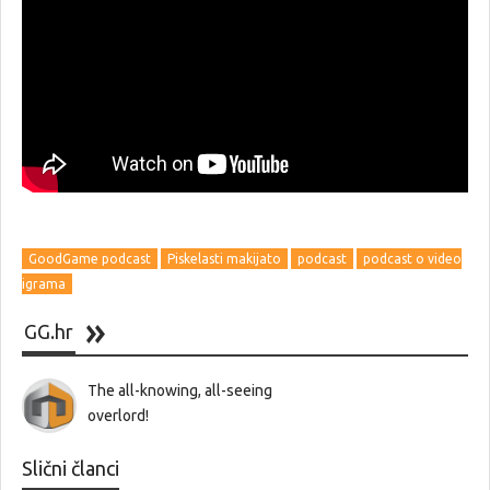
GoodGame podcast
Piskelasti makijato
podcast
podcast o video
igrama
GG.hr
The all-knowing, all-seeing
overlord!
Slični članci