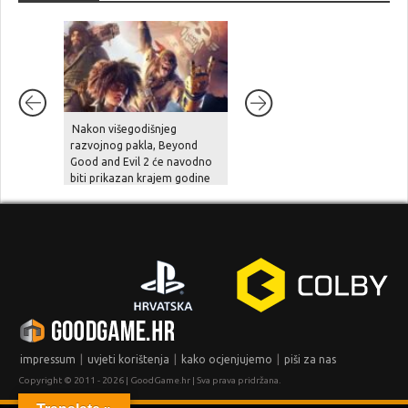
Nakon višegodišnjeg
Unutarnji problemi i
razvojnog pakla, Beyond
preopterećenje usporili su
Good and Evil 2 će navodno
Halo Studios, Halo 2 Remake
biti prikazan krajem godine
je pod znakom pitanja
|
|
|
impressum
uvjeti korištenja
kako ocjenjujemo
piši za nas
Copyright © 2011 - 2026 | GoodGame.hr | Sva prava pridržana.