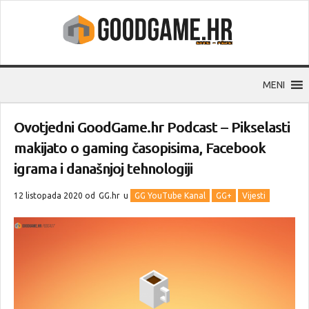
MENI
Ovotjedni GoodGame.hr Podcast – Pikselasti
makijato o gaming časopisima, Facebook
igrama i današnjoj tehnologiji
12 listopada 2020 od
GG.hr
u
GG YouTube Kanal
GG+
Vijesti