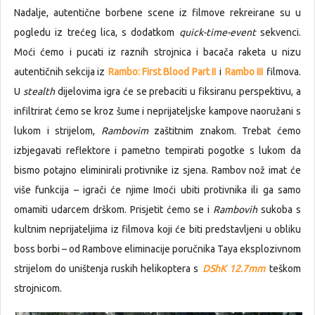
Nadalje, autentične borbene scene iz filmove rekreirane su u
pogledu iz trećeg lica, s dodatkom
quick-time-event
sekvenci.
Moći ćemo i pucati iz raznih strojnica i bacača raketa u nizu
autentičnih sekcija iz
Rambo: First Blood Part II
i
Rambo III
filmova.
U
stealth
dijelovima igra će se prebaciti u fiksiranu perspektivu, a
infiltrirat ćemo se kroz šume i neprijateljske kampove naoružani s
lukom i strijelom,
Rambovim
zaštitnim znakom. Trebat ćemo
izbjegavati reflektore i pametno tempirati pogotke s lukom da
bismo potajno eliminirali protivnike iz sjena. Rambov nož imat će
više funkcija – igrači će njime Imoći ubiti protivnika ili ga samo
omamiti udarcem drškom. Prisjetit ćemo se i
Rambovih
sukoba s
kultnim neprijateljima iz filmova koji će biti predstavljeni u obliku
boss borbi – od Rambove eliminacije poručnika Taya eksplozivnom
strijelom do uništenja ruskih helikoptera s
DShK 12.7mm
teškom
strojnicom.