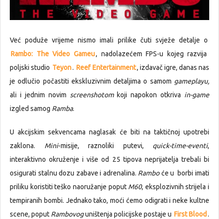
Već poduže vrijeme nismo imali prilike čuti svježe detalje o
Rambo: The Video Gameu
, nadolazećem FPS-u kojeg razvija
poljski studio
Teyon
.
Reef Entertainment
, izdavač igre, danas nas
je odlučio počastiti ekskluzivnim detaljima o samom
gameplayu,
ali i jednim novim
screenshotom
koji napokon otkriva
in-game
izgled samog
Ramba
.
U akcijskim sekvencama naglasak će biti na taktičnoj upotrebi
zaklona.
Mini
-misije, raznoliki putevi,
quick-time-eventi
,
interaktivno okruženje i više od 25 tipova neprijatelja trebali bi
osigurati stalnu dozu zabave i adrenalina.
Rambo
će u borbi imati
priliku koristiti teško naoružanje poput
M60
, eksplozivnih strijela i
tempiranih bombi. Jednako tako, moći ćemo odigrati i neke kultne
scene, poput
Rambovog
uništenja policijske postaje u
First Blood
.