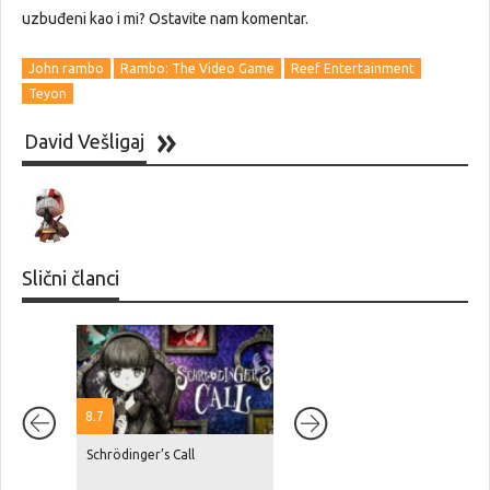
uzbuđeni kao i mi? Ostavite nam komentar.
John rambo
Rambo: The Video Game
Reef Entertainment
Teyon
David Vešligaj
Slični članci
8.7
Schrödinger’s Call
Netflix je navodno platio
Rockstaru blizu 100 milijuna