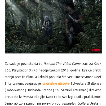
Za sada je poznato da će
Rambo: The Video Game
izaći za Xbox
360, Playstation 3 i PC negdje tijekom 2013. godine. Igra će pratiti
radnju prva tri filma, a kako bi ponudio što veću imerzivnost, Reef
Entertainemt osigurao je
originalne glasove
Sylvestera Stallonea
( John Rambo ) i Richarda Crenne ( Col. Samuel Trautman ) direktno
preuzete iz
Rambo
trilogije. Kako će to sve izgledati u praksi, moći
ćemo ubrzo saznati pri pojavi prvog
gameplay trailera
. Jeste li