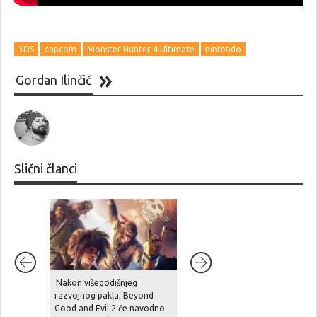
3DS
capcom
Monster Hunter 4 Ultimate
nintendo
Gordan Ilinčić
Slični članci
Nakon višegodišnjeg
Unutarnji problemi i
razvojnog pakla, Beyond
preopterećenje usporili su
Good and Evil 2 će navodno
Halo Studios, Halo 2 Remake