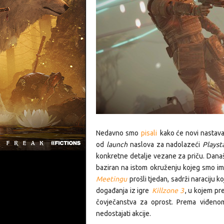
Nedavno smo
pisali
kako će novi nastav
od
launch
naslova za nadolazeći
Playst
konkretne detalje vezane za priču. Dana
baziran na istom okruženju kojeg smo ima
Meetingu
prošli tjedan, sadrži naraciju k
događanja iz igre
Killzone 3
, u kojem pre
čovječanstva za oprost. Prema viđeno
nedostajati akcije.