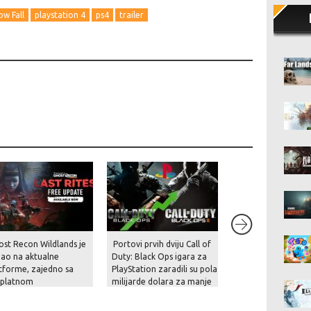
ow Fall
playstation 4
ps4
trailer
ost Recon Wildlands je
Portovi prvih dviju Call of
Rockstar je konač
gao na aktualne
Duty: Black Ops igara za
prekinuo šutnju – p
tforme, zajedno sa
PlayStation zaradili su pola
prikaz za GTA VI st
splatnom
milijarde dolara za manje
krajem kolovoza i 
dogradnjom, novom
od mjesec dana!
na Netflixu!
čom i naprednim