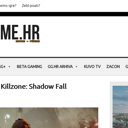
jemo igre?
Želiš pisati?
GG+
BETA GAMING
GG.HR ARHIVA
KUVO TV
ZACON
G
 Killzone: Shadow Fall