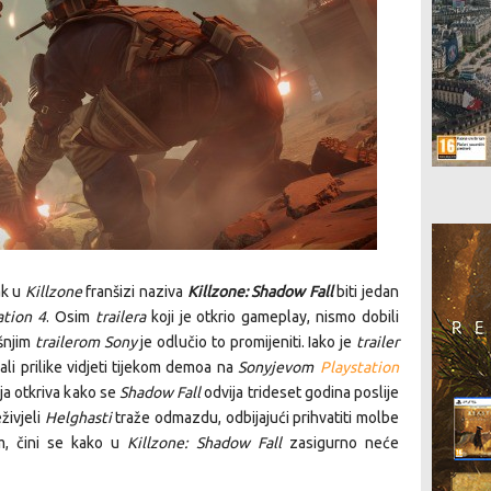
ak u
Killzone
franšizi naziva
Killzone: Shadow Fall
biti jedan
ation 4
. Osim
trailera
koji je otkrio gameplay, nismo dobili
šnjim
trailerom Sony
je odlučio to promijeniti. Iako je
trailer
li prilike vidjeti tijekom demoa na
Sonyjevom
Playstation
oja otkriva kako se
Shadow Fall
odvija trideset godina poslije
živjeli
Helghasti
traže odmazdu, odbijajući prihvatiti molbe
m, čini se kako u
Killzone: Shadow Fall
zasigurno neće