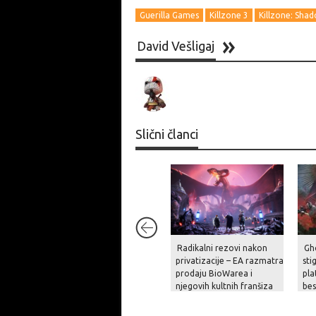
Guerilla Games
Killzone 3
Killzone: Shad
David Vešligaj
Slični članci
Radikalni rezovi nakon
Gh
privatizacije – EA razmatra
sti
prodaju BioWarea i
pla
njegovih kultnih franšiza
be
na
pri