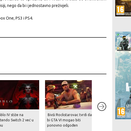
iji, nego da bi i jednostavno preživjeli.
box One, PS3 i PS4.
blo IV stiže na
Bivši Rockstarovac tvrdi da
Nakon povijesnog
tendo Switch 2 već u
bi GTA VI mogao biti
preuzimanja stiže 
nu
ponovno odgođen
tuš – EA planira r
700 milijuna dolara