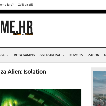
jemo igre?
Želiš pisati?
GG+
BETA GAMING
GG.HR ARHIVA
KUVO TV
ZACON
G
za Alien: Isolation