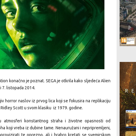
ation
konačno je poznat. SEGA je otkrila kako sljedeća Alien
zi
7. listopada 2014
.
iv horror naslov iz prvog lica koji se fokusira na replikaciju
o Ridley Scott u svom klasiku iz 1979. godine.
i u atmosferi konstantnog straha i životne opasnosti od
pha
koji vreba iz dubine tame. Nenauružani i nepripremljeni,
mprovizirati te oprezno, ali i hrabro kretati se svemirskom