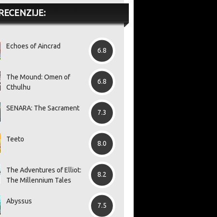
štanja
popravaka
do
RECENZIJE:
Echoes of Aincrad
6.8
The Mound: Omen of
6.8
Cthulhu
SENARA: The Sacrament
7.3
Teeto
8.0
The Adventures of Elliot:
8.2
The Millennium Tales
Abyssus
7.5