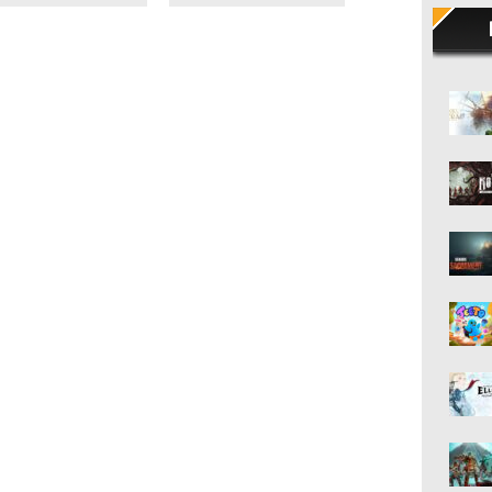
val masovnih otpu