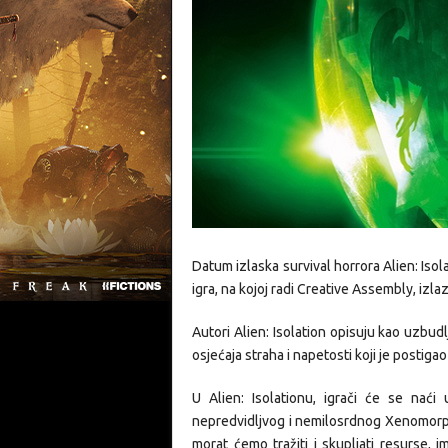
Datum izlaska survival horrora
Alien: Isol
igra, na kojoj radi Creative Assembly, izla
Autori Alien: Isolation opisuju kao uzbudlj
osjećaja straha i napetosti koji je postiga
U Alien: Isolationu, igrači će se nać
nepredvidljvog i nemilosrdnog
Xenomor
morat ćemo tražiti i skupljati resurse, i