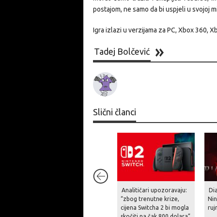
postajom, ne samo da bi uspjeli u svojoj mis
Igra izlazi u verzijama za PC, Xbox 360, X
Tadej Bolčević
Slični članci
Analitičari upozoravaju:
Dia
“zbog trenutne krize,
Nin
cijena Switcha 2 bi mogla
ruj
skočiti na čak 800 dolara”