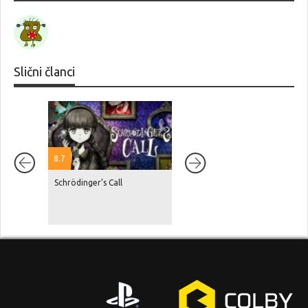
Slični članci
8.7
Schrödinger’s Call
Netflix je navodno platio
Rockstaru blizu 100 milijuna
dolara za samo nekoliko sati
ekskluzivnosti prikaza GTA VI