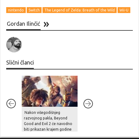
nintendo
Switch
The Legend of Zelda: Breath of the Wild
Wii-U
Gordan Ilinčić
Slični članci
Nakon višegodišnjeg
Unutarnji problemi i
razvojnog pakla, Beyond
preopterećenje usporili su
Good and Evil 2 će navodno
Halo Studios, Halo 2 Remake
biti prikazan krajem godine
je pod znakom pitanja