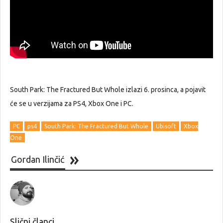
South Park: The Fractured But Whole izlazi 6. prosinca, a pojavit
će se u verzijama za PS4, Xbox One i PC.
PC
ps4
South Park: The Fractured But Whole
Ubisoft
Xbox
One
Gordan Ilinčić
Slični članci