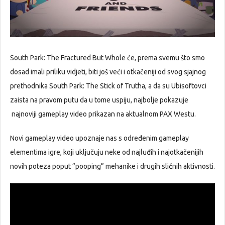
South Park: The Fractured But Whole će, prema svemu što smo
dosad imali priliku vidjeti, biti još veći i otkačeniji od svog sjajnog
prethodnika South Park: The Stick of Trutha, a da su Ubisoftovci
zaista na pravom putu da u tome uspiju, najbolje pokazuje
najnoviji gameplay video prikazan na aktualnom PAX Westu.
Novi gameplay video upoznaje nas s određenim gameplay
elementima igre, koji uključuju neke od najluđih i najotkačenijih
novih poteza poput “pooping” mehanike i drugih sličnih aktivnosti.