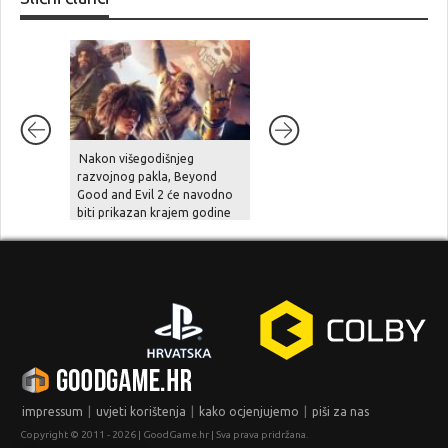
Nakon višegodišnjeg
Unutarnji problemi i
razvojnog pakla, Beyond
preopterećenje usporili su
Good and Evil 2 će navodno
Halo Studios, Halo 2 Remake
biti prikazan krajem godine
je pod znakom pitanja
|
|
|
impressum
uvjeti korištenja
kako ocjenjujemo
piši za nas
Copyright © 2011 - 2026 | GoodGame.hr | Sva prava pridržana.