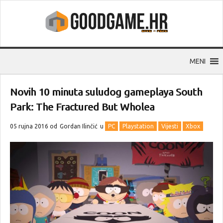
MENI
Novih 10 minuta suludog gameplaya South
Park: The Fractured But Wholea
05 rujna 2016 od
Gordan Ilinčić
u
PC
Playstation
Vijesti
Xbox